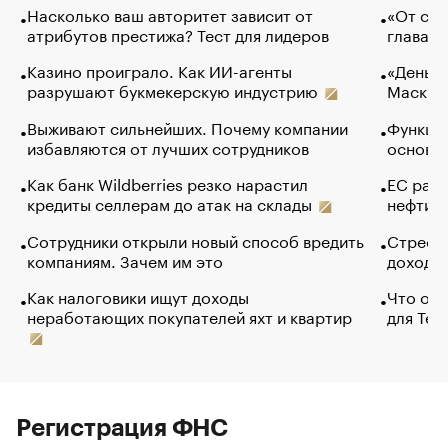
Насколько ваш авторитет зависит от
«От спо
атрибутов престижа? Тест для лидеров
глава к
Казино проиграло. Как ИИ-агенты
«Деньги
разрушают букмекерскую индустрию
Маск в 
Выживают сильнейших. Почему компании
Функции
избавляются от лучших сотрудников
основ э
Как банк Wildberries резко нарастил
ЕС раз
кредиты селлерам до атак на склады
нефти —
Сотрудники открыли новый способ вредить
Стресс 
компаниям. Зачем им это
доходов
Как налоговики ищут доходы
Что обв
неработающих покупателей яхт и квартир
для Tel
Регистрация ФНС