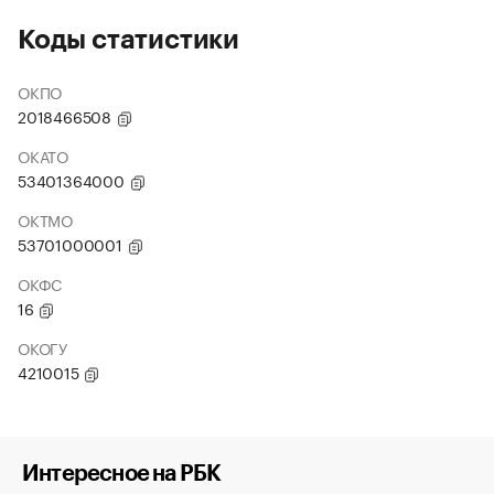
Коды статистики
ОКПО
2018466508
ОКАТО
53401364000
ОКТМО
53701000001
ОКФС
16
ОКОГУ
4210015
Интересное на РБК