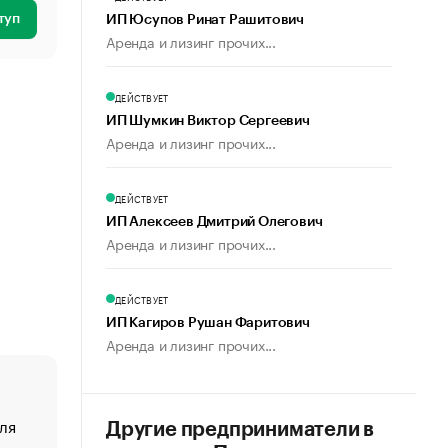
туп
ИП Юсупов Ринат Рашитович
Аренда и лизинг прочих...
ДЕЙСТВУЕТ
ИП Шумкин Виктор Сергеевич
Аренда и лизинг прочих...
ДЕЙСТВУЕТ
ИП Алексеев Дмитрий Олегович
Аренда и лизинг прочих...
ДЕЙСТВУЕТ
ИП Кагиров Рушан Фаритович
Аренда и лизинг прочих...
ля
«От спорта тело стареет иначе». Как живет глава ко
Другие предприниматели в
создавшей GTA