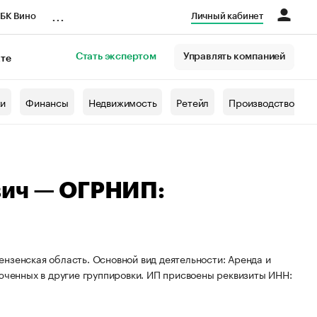
...
БК Вино
Личный кабинет
Стать экспертом
Управлять компанией
кте
азета
жи
Финансы
Недвижимость
Ретейл
Производство
вич — ОГРНИП:
нзенская область. Основной вид деятельности: Аренда и
люченных в другие группировки. ИП присвоены реквизиты ИНН: