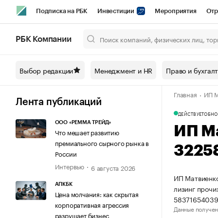
Подписка на РБК
Инвестиции
Мероприятия
Отр
Спорт
Школа управления РБК
РБК Образование
РБ
РБК Компании
Город
Стиль
Крипто
РБК Бизнес-среда
Дискусси
Выбор редакции
Менеджмент и HR
Право и бухгал
Спецпроекты СПб
Конференции СПб
Спецпроекты
Главная
ИП М
Технологии и медиа
Финансы
Рынок наличной валют
Лента публикаций
ДЕЙСТВУЕТ
ОБНО
ООО «РЕММА ТРЕЙД»
ИП М
Что мешает развитию
премиального сырного рынка в
3225
России
Интервью
6 августа 2026
ИП Матвиенко
АПКБК
лизинг прочи
Цена молчания: как скрытая
58371654039
корпоративная агрессия
Данные получен
разрушает бизнес