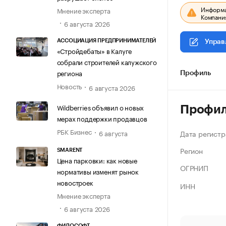
Информац
Мнение эксперта
Компания
6 августа 2026
АССОЦИАЦИЯ ПРЕДПРИНИМАТЕЛЕЙ
Управ
«Стройдебаты» в Калуге
собрали строителей калужского
региона
Профиль
Новость
6 августа 2026
Wildberries объявил о новых
Профи
мерах поддержки продавцов
РБК Бизнес
Дата регистр
6 августа
Регион
SMARENT
Цена парковки: как новые
ОГРНИП
нормативы изменят рынок
новостроек
ИНН
Мнение эксперта
6 августа 2026
ФИЛОСОФТ