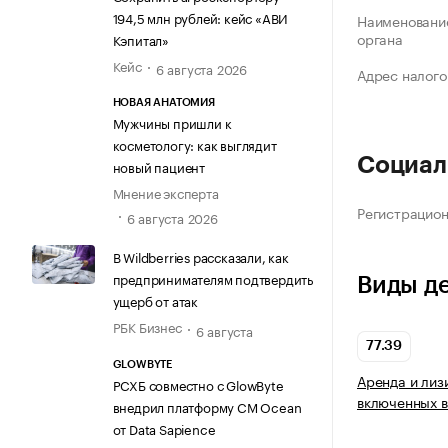
194,5 млн рублей: кейс «АВИ
Наименование
органа
Кэпитал»
Кейс
6 августа 2026
Адрес налого
НОВАЯ АНАТОМИЯ
Мужчины пришли к
косметологу: как выглядит
Социал
новый пациент
Мнение эксперта
Регистрацио
6 августа 2026
В Wildberries рассказали, как
предпринимателям подтвердить
Виды д
ущерб от атак
РБК Бизнес
6 августа
77.39
GLOWBYTE
Аренда и лиз
РСХБ совместно с GlowByte
включенных в
внедрил платформу CM Ocean
от Data Sapience