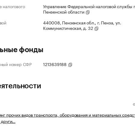
 налогового
Управление Федеральной налоговой службы 
Пензенской области
вой
440008, Пензенская обл., г. Пенза, ул.
Коммунистическая, д. 32
ьные фонды
нный номер СФР
1213639188
еятельности
инг прочих видов транспорта, оборудования и материальных средст
 други…