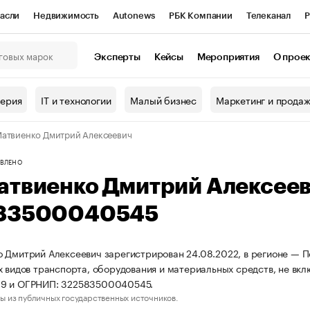
асли
Недвижимость
Autonews
РБК Компании
Телеканал
Р
К Курсы
РБК Life
Тренды
Визионеры
Национальные проекты
Эксперты
Кейсы
Мероприятия
О прое
онный клуб
Исследования
Кредитные рейтинги
Франшизы
Г
терия
IT и технологии
Малый бизнес
Маркетинг и прода
Проверка контрагентов
Политика
Экономика
Бизнес
атвиенко Дмитрий Алексеевич
ы
ВЛЕНО
атвиенко Дмитрий Алексее
83500040545
 Дмитрий Алексеевич зарегистрирован 24.08.2022, в регионе — Пе
х видов транспорта, оборудования и материальных средств, не вк
9 и ОГРНИП: 322583500040545.
ы из публичных государственных источников.