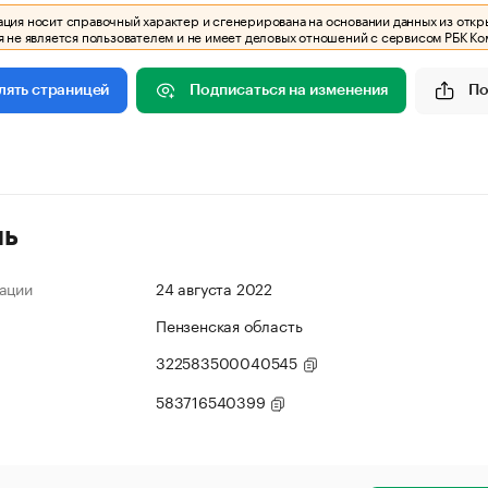
ия носит справочный характер и сгенерирована на основании данных из откр
 не является пользователем и не имеет деловых отношений с сервисом РБК Ко
Подписаться на изменения
По
лять страницей
ль
ации
24 августа 2022
Пензенская область
322583500040545
583716540399