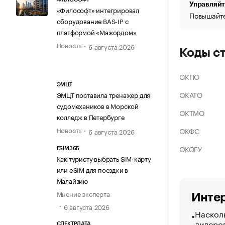
Управляйт
«Философт» интегрировал
Повышайте
оборудование BAS-IP с
платформой «Мажордом»
Новость
6 августа 2026
Коды с
ОКПО
ЭМЦТ
ОКАТО
ЭМЦТ поставила тренажер для
судомехаников в Морской
ОКТМО
колледж в Петербурге
Новость
ОКФС
6 августа 2026
ОКОГУ
ESIM365
Как туристу выбрать SIM-карту
или eSIM для поездки в
Малайзию
Мнение эксперта
Интер
6 августа 2026
Насколь
лидеро
СПЕКТРДАТА