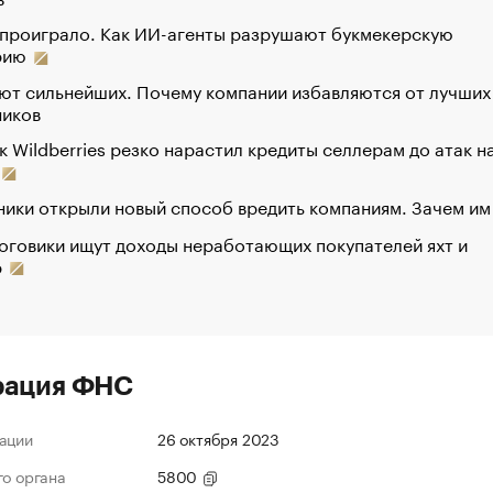
 проиграло. Как ИИ-агенты разрушают букмекерскую
рию
ют сильнейших. Почему компании избавляются от лучших
ников
к Wildberries резко нарастил кредиты селлерам до атак н
ики открыли новый способ вредить компаниям. Зачем им
оговики ищут доходы неработающих покупателей яхт и
р
рация ФНС
ации
26 октября 2023
го органа
5800