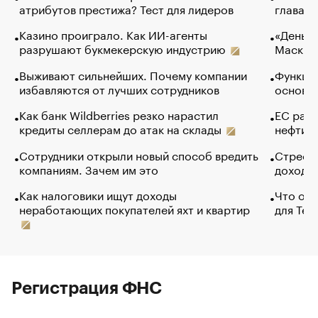
атрибутов престижа? Тест для лидеров
глава к
Казино проиграло. Как ИИ-агенты
«Деньги
разрушают букмекерскую индустрию
Маск в 
Выживают сильнейших. Почему компании
Функции
избавляются от лучших сотрудников
основ э
Как банк Wildberries резко нарастил
ЕС раз
кредиты селлерам до атак на склады
нефти —
Сотрудники открыли новый способ вредить
Стресс 
компаниям. Зачем им это
доходов
Как налоговики ищут доходы
Что обв
неработающих покупателей яхт и квартир
для Tel
Регистрация ФНС