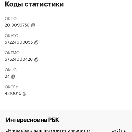
Коды статистики
ОКПО
2019099756
ОКАТО
57224000055
ОКТМО
57524000426
ОКФС
24
ОКОГУ
4210015
Интересное на РБК
Насколько ваш авторитет зависит от
«От спо