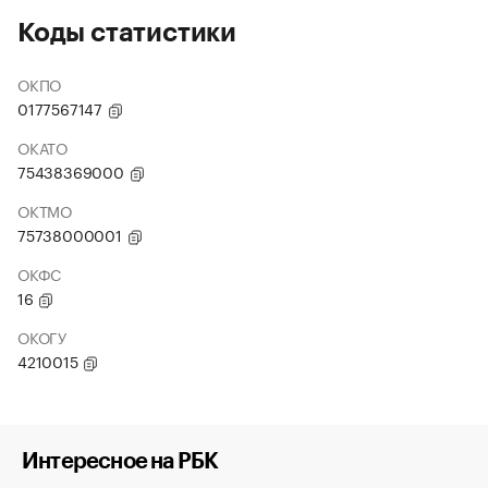
Коды статистики
ОКПО
0177567147
ОКАТО
75438369000
ОКТМО
75738000001
ОКФС
16
ОКОГУ
4210015
Интересное на РБК