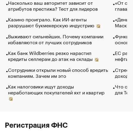
Насколько ваш авторитет зависит от
«От спо
атрибутов престижа? Тест для лидеров
глава к
Казино проиграло. Как ИИ-агенты
«Деньги
разрушают букмекерскую индустрию
Маск в 
Выживают сильнейших. Почему компании
Функции
избавляются от лучших сотрудников
основ э
Как банк Wildberries резко нарастил
ЕС раз
кредиты селлерам до атак на склады
нефти —
Сотрудники открыли новый способ вредить
Стресс 
компаниям. Зачем им это
доходов
Как налоговики ищут доходы
Что обв
неработающих покупателей яхт и квартир
для Tel
Регистрация ФНС