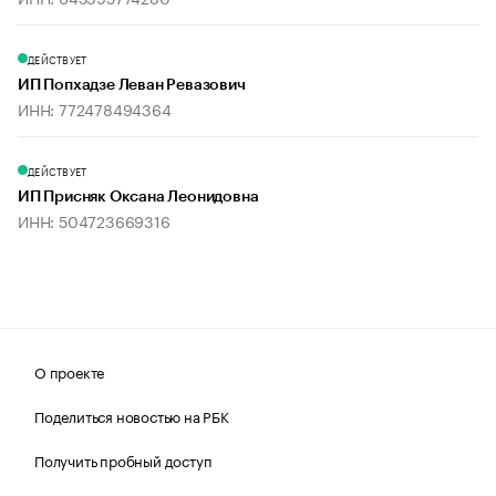
ДЕЙСТВУЕТ
ИП Попхадзе Леван Ревазович
ИНН: 772478494364
ДЕЙСТВУЕТ
ИП Присняк Оксана Леонидовна
ИНН: 504723669316
О проекте
Поделиться новостью на РБК
Получить пробный доступ