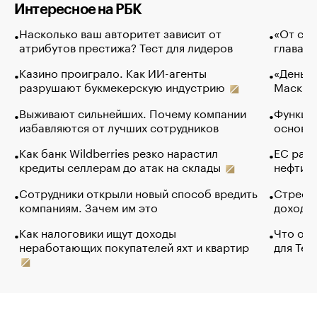
Интересное на РБК
Насколько ваш авторитет зависит от
«От спо
атрибутов престижа? Тест для лидеров
глава к
Казино проиграло. Как ИИ-агенты
«Деньги
разрушают букмекерскую индустрию
Маск в 
Выживают сильнейших. Почему компании
Функции
избавляются от лучших сотрудников
основ э
Как банк Wildberries резко нарастил
ЕС раз
кредиты селлерам до атак на склады
нефти —
Сотрудники открыли новый способ вредить
Стресс 
компаниям. Зачем им это
доходов
Как налоговики ищут доходы
Что обв
неработающих покупателей яхт и квартир
для Tel