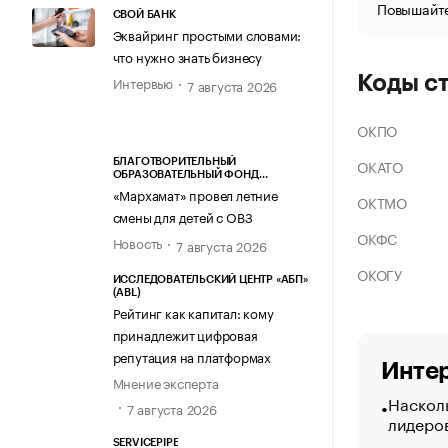
Повышайте
СВОЙ БАНК
Эквайринг простыми словами:
что нужно знать бизнесу
Коды с
Интервью
7 августа 2026
ОКПО
ОКАТО
БЛАГОТВОРИТЕЛЬНЫЙ
ОБРАЗОВАТЕЛЬНЫЙ ФОНД
«МАРХАМАТ»
«Мархамат» провел летние
ОКТМО
смены для детей с ОВЗ
ОКФС
Новость
7 августа 2026
ОКОГУ
ИССЛЕДОВАТЕЛЬСКИЙ ЦЕНТР «АБП»
(ABL)
Рейтинг как капитал: кому
принадлежит цифровая
репутация на платформах
Интер
Мнение эксперта
Насколь
7 августа 2026
лидеро
SERVICEPIPE