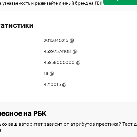
 узнаваемость и развивайте личный бренд на РБК
татистики
2015640215
45297574108
45958000000
16
4210015
есное на РБК
ко ваш авторитет зависит от атрибутов престижа? Тест д
в