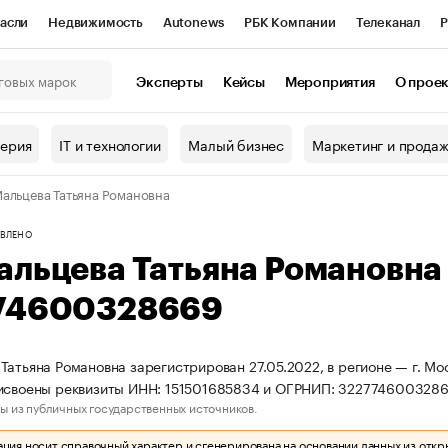
асли
Недвижимость
Autonews
РБК Компании
Телеканал
Р
К Курсы
РБК Life
Тренды
Визионеры
Национальные проекты
Эксперты
Кейсы
Мероприятия
О прое
онный клуб
Исследования
Кредитные рейтинги
Франшизы
Г
терия
IT и технологии
Малый бизнес
Маркетинг и прода
Проверка контрагентов
Политика
Экономика
Бизнес
альцева Татьяна Романовна
ы
ВЛЕНО
альцева Татьяна Романовн
74600328669
Татьяна Романовна зарегистрирован 27.05.2022, в регионе — г. Мо
исвоены реквизиты ИНН: 151501685834 и ОГРНИП: 3227746003286
ы из публичных государственных источников.
ия носит справочный характер и сгенерирована на основании данных из откр