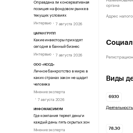
Оправдана ли консервативная
органа
позиция на фондовом рынке в
текущих условиях
Адрес налого
Интервью
7 августа 2026
ЦАРАН ГРУПП
Какие инвесторы приходят
Социал
сегодня в банный бизнес
Интервью
7 августа 2026
Регистрацио
ООО «НССД»
Личное банкротство в мире: в
каких странах закон не щадит
Виды д
человека
Мнение эксперта
69.10
7 августа 2026
Деятельность
ИНФОМАКСИМУМ
Где компания теряет деньги
каждый день: пять скрытых зон
Мнение эксперта
78.30