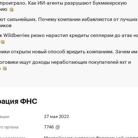
 проиграло. Как ИИ-агенты разрушают букмекерскую
рию
ют сильнейших. Почему компании избавляются от лучших
ников
к Wildberries резко нарастил кредиты селлерам до атак н
ики открыли новый способ вредить компаниям. Зачем им
оговики ищут доходы неработающих покупателей яхт и
р
рация ФНС
ации
27 мая 2022
го органа
7746
 налогового
Межрайонная инспекция Федеральной налог