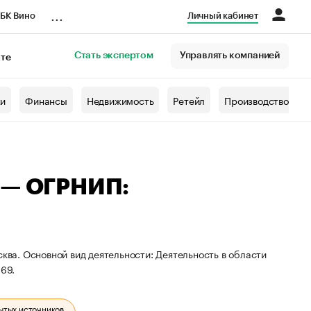
...
БК Вино
Личный кабинет
Стать экспертом
Управлять компанией
кте
азета
жи
Финансы
Недвижимость
Ретейл
Производство
а — ОГРНИП:
сква. Основной вид деятельности: Деятельность в области
69.
ытых источников.