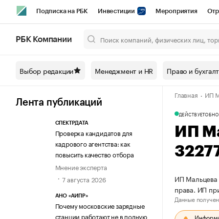
Подписка на РБК
Инвестиции
Мероприятия
Отр
Спорт
Школа управления РБК
РБК Образование
РБ
РБК Компании
Город
Стиль
Крипто
РБК Бизнес-среда
Дискусси
Выбор редакции
Менеджмент и HR
Право и бухгал
Спецпроекты СПб
Конференции СПб
Спецпроекты
Главная
ИП М
Технологии и медиа
Финансы
Рынок наличной валют
Лента публикаций
ДЕЙСТВУЕТ
ОБНО
СПЕКТРДАТА
ИП М
Проверка кандидатов для
кадрового агентства: как
3227
повысить качество отбора
Мнение эксперта
ИП Мальцева 
7 августа 2026
права. ИП пр
АНО «АИПР»
Данные получен
Почему московские зарядные
станции работают не в полную
Информац