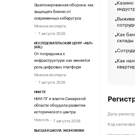
Казино
Эшелонированная оборона: как
индуст
защищать бизнес от
Выжива
современных киберугроз
сотруд
Мнение эксперта
Как бан
7 августа 2026
склады
ИССЛЕДОВАТЕЛЬСКИЙ ЦЕНТР «АБП»
(ABL)
Сотрудн
От посредника к
Как нал
инфраструктуре: как меняется
кварти
роль цифровых платформ
Мнение эксперта
7 августа 2026
НИИ ПГ
НИИ ПГ и власти Самарской
Регист
области обсудили развитие
исторического центра
Дата регистр
Новость
7 августа 2026
Код налогово
ВЫСШАЯ ШКОЛА ЭКОНОМИКИ
Наименование