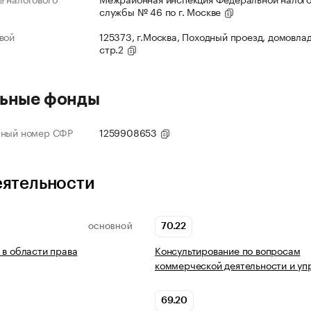
службы № 46 по г. Москве
вой
125373, г.Москва, Походный проезд, домовлад
стр.2
ьные фонды
нный номер СФР
1259908653
еятельности
70.22
ОСНОВНОЙ
 в области права
Консультирование по вопросам
коммерческой деятельности и уп
69.20