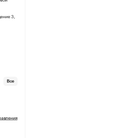
ение 3,
Все
равления