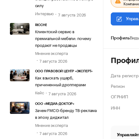
Компания
силу
Интервью
7 августа 2026
Управ
RICCHE
Клиентский сервис в
премиальной мебели: почему
Профиль
Виды
продают не продавцы
Мнение эксперта
Профи
7 августа 2026
ООО ПРАВОВОЙ ЦЕНТР «ЭКСПЕРТ»
Дата регистр
Как взыскать ущерб,
причиненный дропперами
Регион
Кейс
7 августа 2026
ОГРНИП
ООО «МЕДИА-ДОКТОР»
ИНН
Зачем FMCG-бренду ТВ-реклама
в эпоху диджитал
Мнение эксперта
7 августа 2026
Управляйт