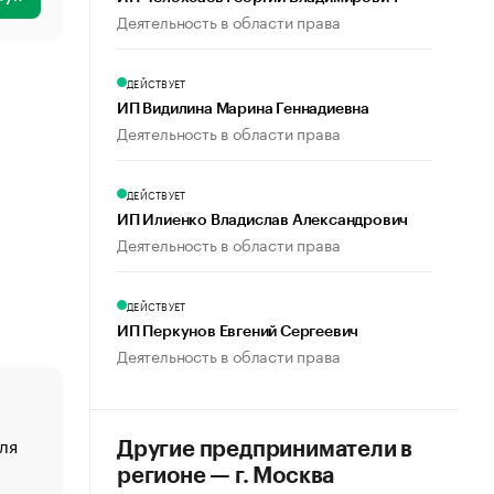
Деятельность в области права
ДЕЙСТВУЕТ
ИП Видилина Марина Геннадиевна
Деятельность в области права
ДЕЙСТВУЕТ
ИП Илиенко Владислав Александрович
Деятельность в области права
ДЕЙСТВУЕТ
ИП Перкунов Евгений Сергеевич
Деятельность в области права
ля
«От спорта тело стареет иначе». Как живет глава ко
Другие предприниматели в
создавшей GTA
регионе — г. Москва