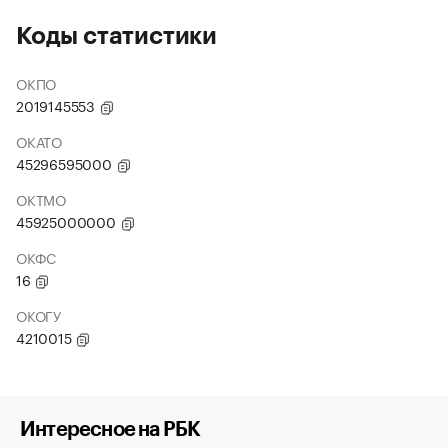
Коды статистики
ОКПО
2019145553
ОКАТО
45296595000
ОКТМО
45925000000
ОКФС
16
ОКОГУ
4210015
Интересное на РБК