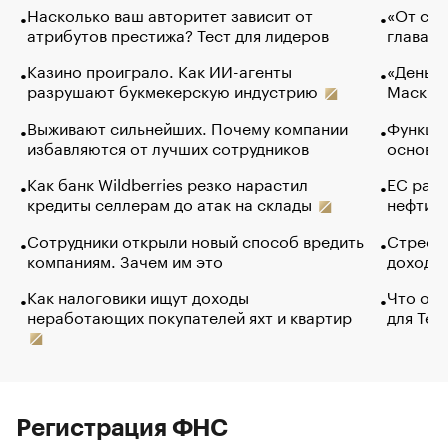
Насколько ваш авторитет зависит от
«От спо
атрибутов престижа? Тест для лидеров
глава к
Казино проиграло. Как ИИ-агенты
«Деньги
разрушают букмекерскую индустрию
Маск в 
Выживают сильнейших. Почему компании
Функции
избавляются от лучших сотрудников
основ э
Как банк Wildberries резко нарастил
ЕС раз
кредиты селлерам до атак на склады
нефти —
Сотрудники открыли новый способ вредить
Стресс 
компаниям. Зачем им это
доходов
Как налоговики ищут доходы
Что обв
неработающих покупателей яхт и квартир
для Tel
Регистрация ФНС