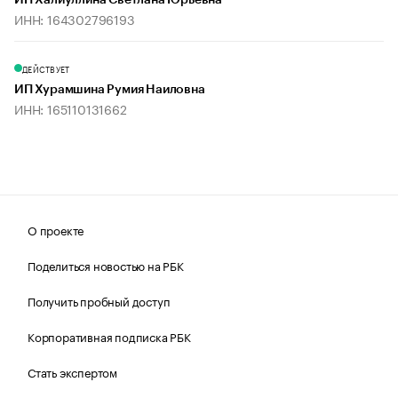
ИП Халиуллина Светлана Юрьевна
ИНН: 164302796193
ДЕЙСТВУЕТ
ИП Хурамшина Румия Наиловна
ИНН: 165110131662
О проекте
Поделиться новостью на РБК
Получить пробный доступ
Корпоративная подписка РБК
Стать экспертом