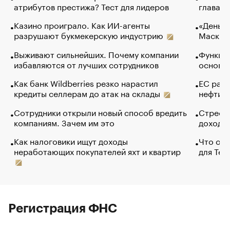
атрибутов престижа? Тест для лидеров
глава к
Казино проиграло. Как ИИ-агенты
«Деньги
разрушают букмекерскую индустрию
Маск в 
Выживают сильнейших. Почему компании
Функции
избавляются от лучших сотрудников
основ э
Как банк Wildberries резко нарастил
ЕС раз
кредиты селлерам до атак на склады
нефти —
Сотрудники открыли новый способ вредить
Стресс 
компаниям. Зачем им это
доходов
Как налоговики ищут доходы
Что обв
неработающих покупателей яхт и квартир
для Tel
Регистрация ФНС