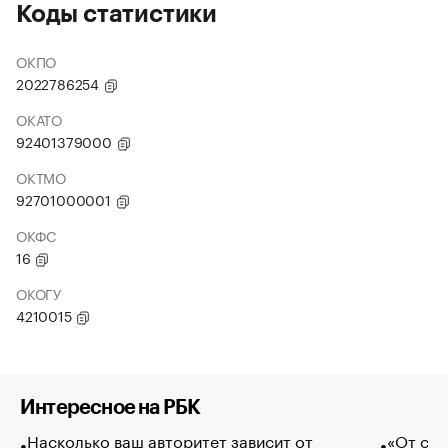
Коды статистики
ОКПО
2022786254
ОКАТО
92401379000
ОКТМО
92701000001
ОКФС
16
ОКОГУ
4210015
Интересное на РБК
Насколько ваш авторитет зависит от
«От спо