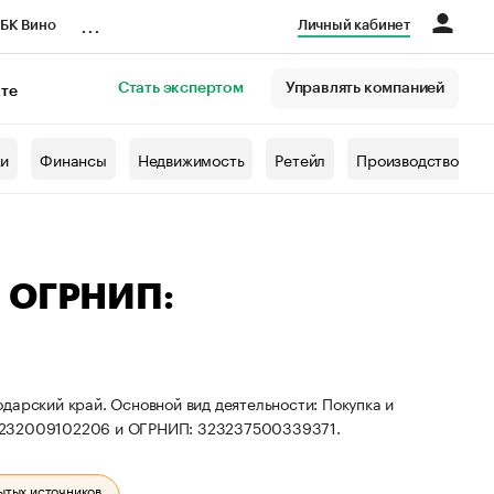
...
БК Вино
Личный кабинет
Стать экспертом
Управлять компанией
кте
азета
жи
Финансы
Недвижимость
Ретейл
Производство
— ОГРНИП:
дарский край. Основной вид деятельности: Покупка и
: 232009102206 и ОГРНИП: 323237500339371.
ытых источников.