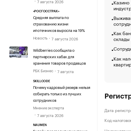
7 августа 2026
Казино
индуст
«РОСГОССТРАХ»
Выжива
Средняя выплата по
сотруд
страхованию жизни
ипотечников выросла на 19%
Как бан
Новость
склады
7 августа 2026
Сотрудн
Wildberries сообщила о
партнерских хабах для
Как нал
хранения товаров продавцов
кварти
РБК Бизнес
7 августа
SKILLCODE
Почему кадровый резерв нельзя
собирать только из лучших
Регист
сотрудников
Мнение эксперта
Дата регистр
7 августа 2026
Код налогово
NAUMEN
Наименование
Билайн переводит клиентскую