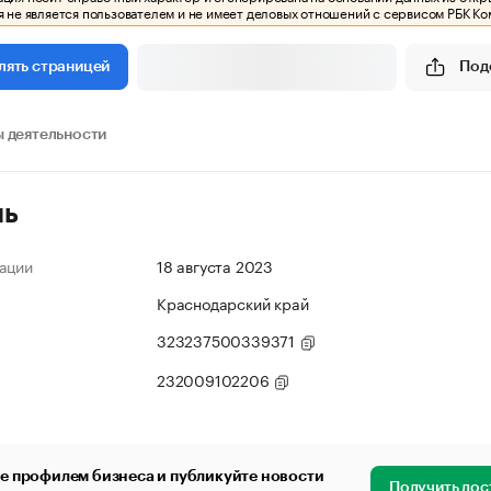
 не является пользователем и не имеет деловых отношений с сервисом РБК Ко
Под
лять страницей
 деятельности
ль
ации
18 августа 2023
Краснодарский край
323237500339371
232009102206
е профилем бизнеса и публикуйте новости
Получить дос