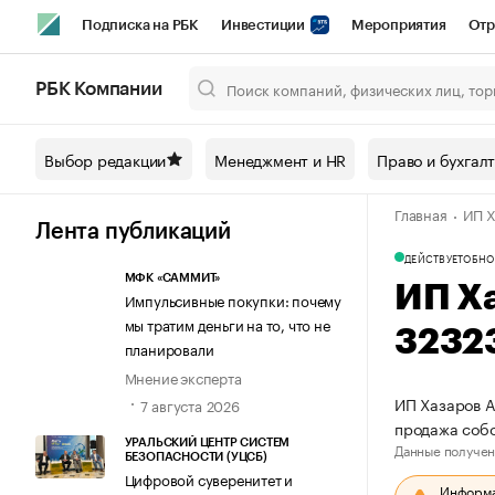
Подписка на РБК
Инвестиции
Мероприятия
Отр
Спорт
Школа управления РБК
РБК Образование
РБ
РБК Компании
Город
Стиль
Крипто
РБК Бизнес-среда
Дискусси
Выбор редакции
Менеджмент и HR
Право и бухгал
Спецпроекты СПб
Конференции СПб
Спецпроекты
Главная
ИП Х
Технологии и медиа
Финансы
Рынок наличной валют
Лента публикаций
ДЕЙСТВУЕТ
ОБНО
МФК «САММИТ»
ИП Х
Импульсивные покупки: почему
мы тратим деньги на то, что не
3232
планировали
Мнение эксперта
ИП Хазаров А
7 августа 2026
продажа соб
УРАЛЬСКИЙ ЦЕНТР СИСТЕМ
Данные получен
БЕЗОПАСНОСТИ (УЦСБ)
Цифровой суверенитет и
Информац