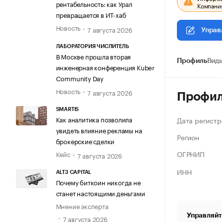
рентабельность: как Урал
Компания
превращается в ИТ-хаб
Новость
7 августа 2026
Управ
ЛАБОРАТОРИЯ ЧИСЛИТЕЛЬ
В Москве прошла вторая
Профиль
Виды
инженерная конференция Kuber
Community Day
Новость
7 августа 2026
Профи
SMARTIS
Как аналитика позволила
Дата регистр
увидеть влияние рекламы на
Регион
брокерские сделки
ОГРНИП
Кейс
7 августа 2026
ИНН
ALT3 CAPITAL
Почему биткоин никогда не
станет настоящими деньгами
Мнение эксперта
Управляйт
7 августа 2026