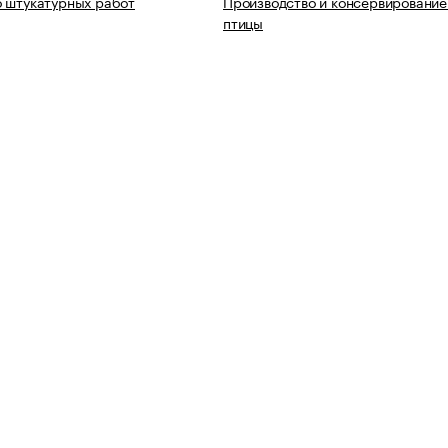
 штукатурных работ
Производство и консервирование
птицы