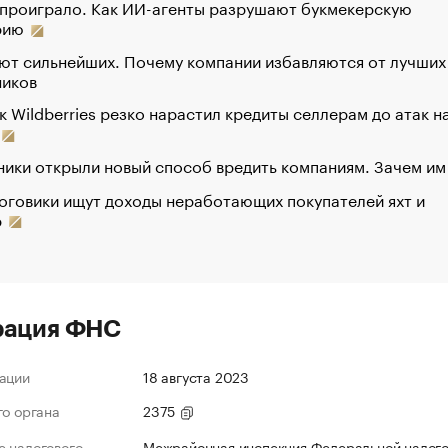
 проиграло. Как ИИ-агенты разрушают букмекерскую
рию
ют сильнейших. Почему компании избавляются от лучших
ников
к Wildberries резко нарастил кредиты селлерам до атак н
ики открыли новый способ вредить компаниям. Зачем им
оговики ищут доходы неработающих покупателей яхт и
р
рация ФНС
ации
18 августа 2023
го органа
2375
 налогового
Межрайонная инспекция Федеральной налог