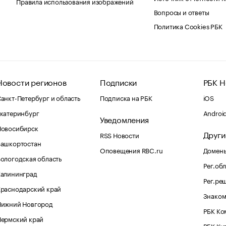
Правила использования изображений
Вопросы и ответы
Политика Cookies РБК
Новости регионов
Подписки
РБК Н
анкт-Петербург и область
Подписка на РБК
iOS
катеринбург
Androi
Уведомления
Новосибирск
Други
RSS Новости
Башкортостан
Оповещения RBC.ru
Домены
ологодская область
Рег.об
Калининград
Рег.ре
раснодарский край
Знаком
Нижний Новгород
РБК Ко
Пермский край
РБК Ку