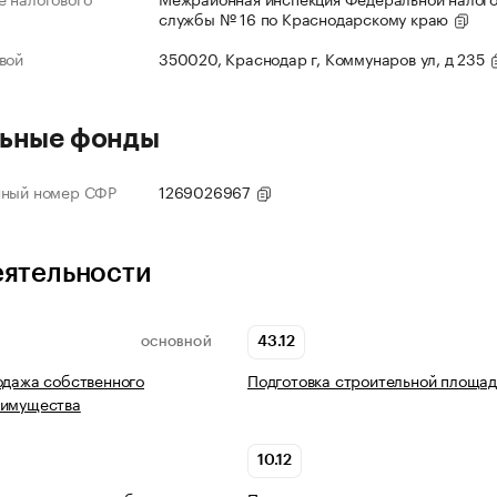
службы № 16 по Краснодарскому краю
вой
350020, Краснодар г, Коммунаров ул, д 235
ьные фонды
нный номер СФР
1269026967
еятельности
43.12
ОСНОВНОЙ
одажа собственного
Подготовка строительной площад
 имущества
10.12