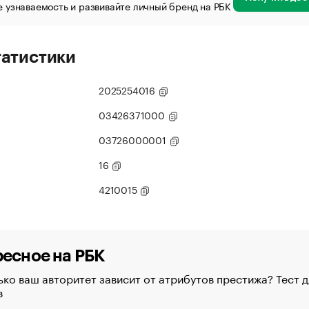
 узнаваемость и развивайте личный бренд на РБК
татистики
2025254016
03426371000
03726000001
16
4210015
есное на РБК
ко ваш авторитет зависит от атрибутов престижа? Тест д
в