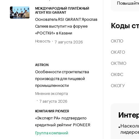
Повышайте
МЕЖДУНАРОДНЫЙ ПЛАТЁЖНЫЙ
АГЕНТ RSI GARANT
Основатель RSI GARANT Ярослав
Коды с
Салеев выступит на форуме
«РОСТКИ» в Казани
ОКПО
Новость
7 августа 2026
ОКАТО
ОКТМО
ASTRON
Особенности строительства
ОКФС
производств для пищевой
ОКОГУ
промышленности
Мнение эксперта
7 августа 2026
КОМПАНИЯ PIONEER
Интер
«Эксперт РА» подтвердило
Насколь
кредитный рейтинг PIONEER
лидеро
Группа компаний