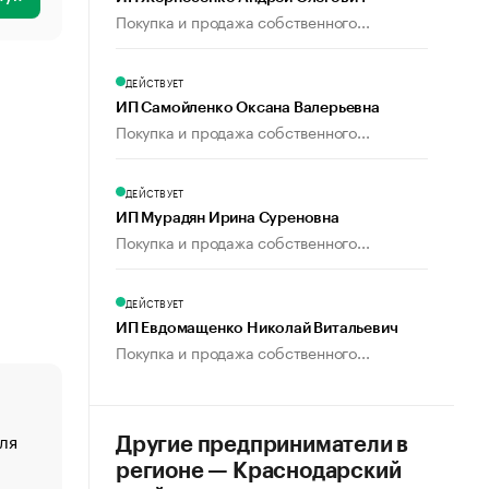
Покупка и продажа собственного...
ДЕЙСТВУЕТ
ИП Самойленко Оксана Валерьевна
Покупка и продажа собственного...
ДЕЙСТВУЕТ
ИП Мурадян Ирина Суреновна
Покупка и продажа собственного...
ДЕЙСТВУЕТ
ИП Евдомащенко Николай Витальевич
Покупка и продажа собственного...
ля
«От спорта тело стареет иначе». Как живет глава ко
Другие предприниматели в
создавшей GTA
регионе — Краснодарский