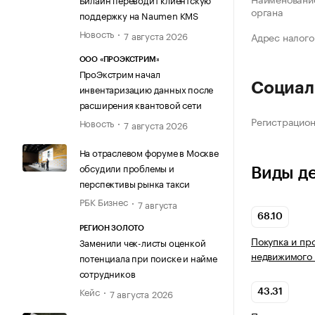
органа
поддержку на Naumen KMS
Новость
7 августа 2026
Адрес налого
ООО «ПРОЭКСТРИМ»
ПроЭкстрим начал
Социал
инвентаризацию данных после
расширения квантовой сети
Регистрацио
Новость
7 августа 2026
На отраслевом форуме в Москве
обсудили проблемы и
Виды д
перспективы рынка такси
РБК Бизнес
7 августа
68.10
РЕГИОН ЗОЛОТО
Покупка и пр
Заменили чек-листы оценкой
недвижимого
потенциала при поиске и найме
сотрудников
Кейс
7 августа 2026
43.31