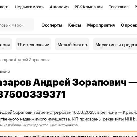
асли
Недвижимость
Autonews
РБК Компании
Телеканал
Р
К Курсы
РБК Life
Тренды
Визионеры
Национальные проекты
Эксперты
Кейсы
Мероприятия
О прое
онный клуб
Исследования
Кредитные рейтинги
Франшизы
Г
терия
IT и технологии
Малый бизнес
Маркетинг и прода
Проверка контрагентов
Политика
Экономика
Бизнес
азаров Андрей Зорапович
ы
ВЛЕНО
азаров Андрей Зорапович 
37500339371
ндрей Зорапович зарегистрирован 18.08.2023, в регионе — Красно
ственного недвижимого имущества. ИП присвоены реквизиты ИНН
ы из публичных государственных источников.
ия носит справочный характер и сгенерирована на основании данных из откр