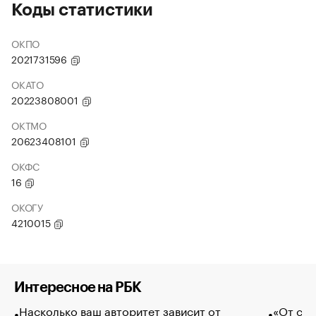
Коды статистики
ОКПО
2021731596
ОКАТО
20223808001
ОКТМО
20623408101
ОКФС
16
ОКОГУ
4210015
Интересное на РБК
Насколько ваш авторитет зависит от
«От спо