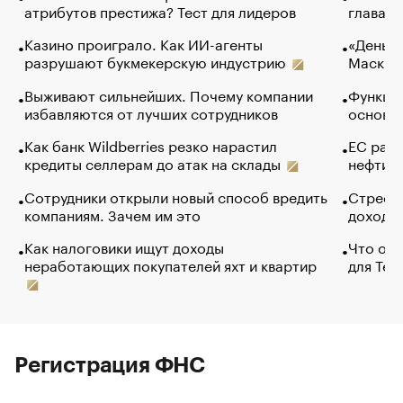
атрибутов престижа? Тест для лидеров
глава к
Казино проиграло. Как ИИ-агенты
«Деньги
разрушают букмекерскую индустрию
Маск в 
Выживают сильнейших. Почему компании
Функции
избавляются от лучших сотрудников
основ э
Как банк Wildberries резко нарастил
ЕС раз
кредиты селлерам до атак на склады
нефти —
Сотрудники открыли новый способ вредить
Стресс 
компаниям. Зачем им это
доходов
Как налоговики ищут доходы
Что обв
неработающих покупателей яхт и квартир
для Tel
Регистрация ФНС