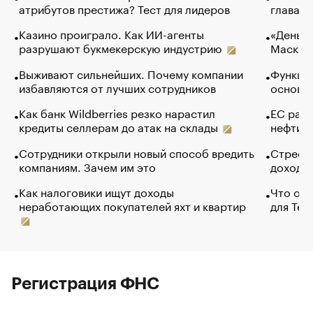
атрибутов престижа? Тест для лидеров
глава к
Казино проиграло. Как ИИ-агенты
«Деньги
разрушают букмекерскую индустрию
Маск в 
Выживают сильнейших. Почему компании
Функции
избавляются от лучших сотрудников
основ э
Как банк Wildberries резко нарастил
ЕС раз
кредиты селлерам до атак на склады
нефти —
Сотрудники открыли новый способ вредить
Стресс 
компаниям. Зачем им это
доходов
Как налоговики ищут доходы
Что обв
неработающих покупателей яхт и квартир
для Tel
Регистрация ФНС