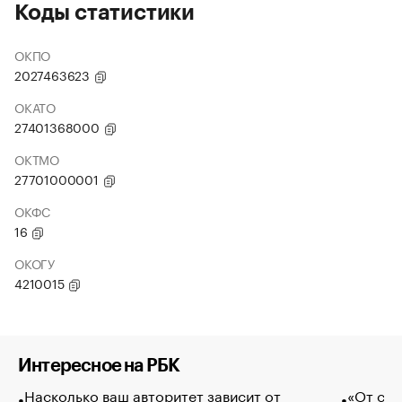
Коды статистики
ОКПО
2027463623
ОКАТО
27401368000
ОКТМО
27701000001
ОКФС
16
ОКОГУ
4210015
Интересное на РБК
Насколько ваш авторитет зависит от
«От спо