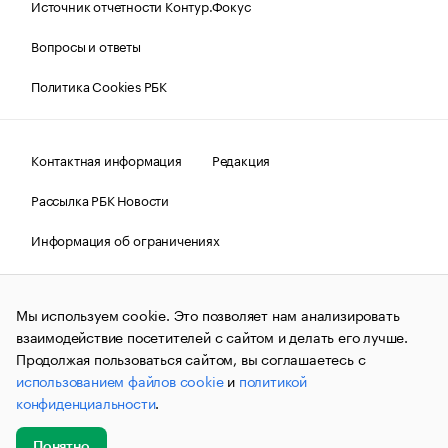
Источник отчетности Контур.Фокус
Вопросы и ответы
Политика Cookies РБК
Контактная информация
Редакция
Рассылка РБК Новости
Информация об ограничениях
Правовая информация
О соблюдении авторских прав
Мы используем cookie. Это позволяет нам анализировать
© АО «РОСБИЗНЕСКОНСАЛТИНГ»,
1995–2026.
Сообщения
и материалы информационного агентства «РБК»
взаимодействие посетителей с сайтом и делать его лучше.
(зарегистрировано Федеральной службой по надзору в сфере
Продолжая пользоваться сайтом, вы соглашаетесь с
связи, информационных технологий и массовых
использованием файлов cookie
и
политикой
коммуникаций (Роскомнадзор) 09.12.2015 за номером ИА
№ФС77-63848) сопровождаются пометкой «РБК». Отдельные
конфиденциальности
.
публикации могут содержать информацию,
не предназначенную для пользователей
до 18 лет.
companycardsfeedback@rbc.ru
Понятно