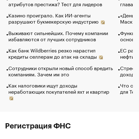
атрибутов престижа? Тест для лидеров
глава к
Казино проиграло. Как ИИ-агенты
«Деньги
разрушают букмекерскую индустрию
Маск в 
Выживают сильнейших. Почему компании
Функции
избавляются от лучших сотрудников
основ э
Как банк Wildberries резко нарастил
ЕС раз
кредиты селлерам до атак на склады
нефти —
Сотрудники открыли новый способ вредить
Стресс 
компаниям. Зачем им это
доходов
Как налоговики ищут доходы
Что обв
неработающих покупателей яхт и квартир
для Tel
Регистрация ФНС