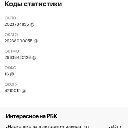
Коды статистики
ОКПО
2023734835
ОКАТО
29238000055
ОКТМО
29638420126
ОКФС
16
ОКОГУ
4210015
Интересное на РБК
Насколько ваш авторитет зависит от
«От спо