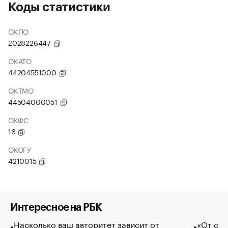
Коды статистики
ОКПО
2028226447
ОКАТО
44204551000
ОКТМО
44504000051
ОКФС
16
ОКОГУ
4210015
Интересное на РБК
Насколько ваш авторитет зависит от
«От спо