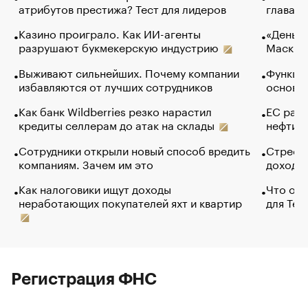
атрибутов престижа? Тест для лидеров
глава к
Казино проиграло. Как ИИ-агенты
«Деньги
разрушают букмекерскую индустрию
Маск в 
Выживают сильнейших. Почему компании
Функции
избавляются от лучших сотрудников
основ э
Как банк Wildberries резко нарастил
ЕС раз
кредиты селлерам до атак на склады
нефти —
Сотрудники открыли новый способ вредить
Стресс 
компаниям. Зачем им это
доходов
Как налоговики ищут доходы
Что обв
неработающих покупателей яхт и квартир
для Tel
Регистрация ФНС