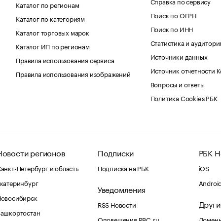
Справка по сервису
Каталог по регионам
Поиск по ОГРН
Каталог по категориям
Поиск по ИНН
Каталог торговых марок
Статистика и аудитори
Каталог ИП по регионам
Источники данных
Правила использования сервиса
Источник отчетности 
Правила использования изображений
Вопросы и ответы
Политика Cookies РБК
Новости регионов
Подписки
РБК Н
анкт-Петербург и область
Подписка на РБК
iOS
катеринбург
Androi
Уведомления
Новосибирск
Други
RSS Новости
Башкортостан
Оповещения RBC.ru
Домены