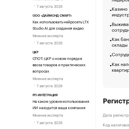
7 августа 2026
Казино
индуст
ООО «ДАЙМОНД СМАРТ»
Как использовать нейросеть LTX
Выжива
Studio AI для создания видео
сотруд
Мнение эксперта
Как бан
7 августа 2026
склады
Сотрудн
ЦКР
СПОТ: ЦКР о новом порядке
Как нал
ввоза товаров и практических
кварти
вопросах
Мнение эксперта
7 августа 2026
РП-ИНТЕГРАЦИЯ
Регист
На каком уровне использования
ИИ находится ваша компания
Дата регистр
Мнение эксперта
7 августа 2026
Код налогово