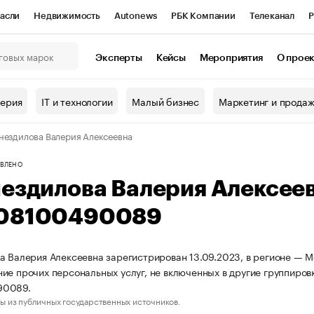
асли
Недвижимость
Autonews
РБК Компании
Телеканал
Р
К Курсы
РБК Life
Тренды
Визионеры
Национальные проекты
Эксперты
Кейсы
Мероприятия
О прое
онный клуб
Исследования
Кредитные рейтинги
Франшизы
Г
терия
IT и технологии
Малый бизнес
Маркетинг и прода
Проверка контрагентов
Политика
Экономика
Бизнес
нездилова Валерия Алексеевна
ы
ВЛЕНО
нездилова Валерия Алексее
08100490089
а Валерия Алексеевна зарегистрирован 13.09.2023, в регионе — М
ие прочих персональных услуг, не включенных в другие группиро
90089.
ы из публичных государственных источников.