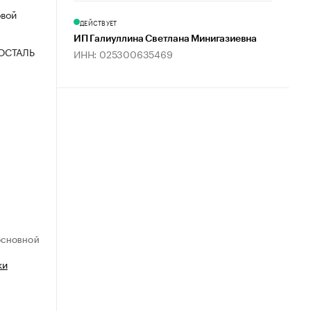
овой
ДЕЙСТВУЕТ
ИП Галиуллина Светлана Минигазиевна
ОСТАЛЬ
ИНН: 025300635469
ОСНОВНОЙ
ки