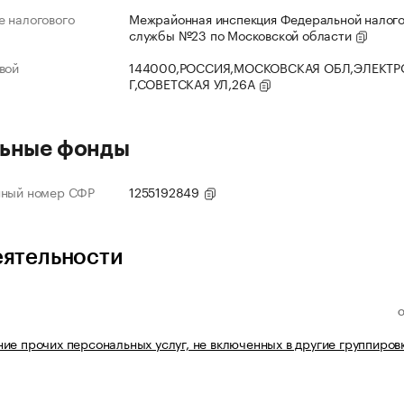
 налогового
Межрайонная инспекция Федеральной налог
службы №23 по Московской области
вой
144000,РОССИЯ,МОСКОВСКАЯ ОБЛ,ЭЛЕКТР
Г,СОВЕТСКАЯ УЛ,26А
ьные фонды
нный номер СФР
1255192849
еятельности
ие прочих персональных услуг, не включенных в другие группиров