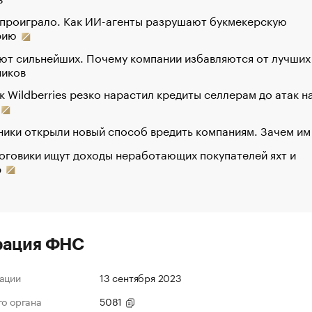
 проиграло. Как ИИ-агенты разрушают букмекерскую
рию
ют сильнейших. Почему компании избавляются от лучших
ников
к Wildberries резко нарастил кредиты селлерам до атак н
ики открыли новый способ вредить компаниям. Зачем им
оговики ищут доходы неработающих покупателей яхт и
р
рация ФНС
ации
13 сентября 2023
го органа
5081