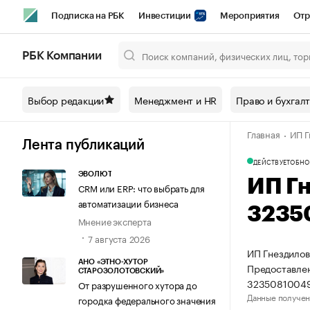
Подписка на РБК
Инвестиции
Мероприятия
Отр
Спорт
Школа управления РБК
РБК Образование
РБ
РБК Компании
Город
Стиль
Крипто
РБК Бизнес-среда
Дискусси
Выбор редакции
Менеджмент и HR
Право и бухгал
Спецпроекты СПб
Конференции СПб
Спецпроекты
Главная
ИП Г
Технологии и медиа
Финансы
Рынок наличной валют
Лента публикаций
ДЕЙСТВУЕТ
ОБНО
ЭВОЛЮТ
ИП Г
CRM или ERP: что выбрать для
автоматизации бизнеса
3235
Мнение эксперта
7 августа 2026
ИП Гнездилов
АНО «ЭТНО-ХУТОР
Предоставлен
СТАРОЗОЛОТОВСКИЙ»
3235081004
От разрушенного хутора до
Данные получен
городка федерального значения