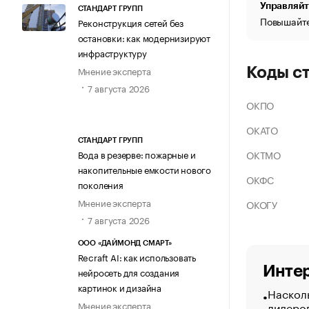
Управляйт
СТАНДАРТ ГРУПП
Повышайте
Реконструкция сетей без
остановки: как модернизируют
инфраструктуру
Мнение эксперта
Коды с
7 августа 2026
ОКПО
ОКАТО
СТАНДАРТ ГРУПП
ОКТМО
Вода в резерве: пожарные и
накопительные емкости нового
ОКФС
поколения
Мнение эксперта
ОКОГУ
7 августа 2026
ООО «ДАЙМОНД СМАРТ»
Recraft AI: как использовать
Интер
нейросеть для создания
картинок и дизайна
Насколь
лидеро
Мнение эксперта