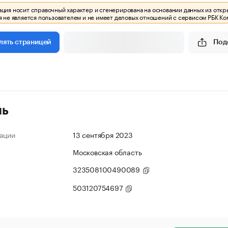
ия носит справочный характер и сгенерирована на основании данных из откр
 не является пользователем и не имеет деловых отношений с сервисом РБК Ко
Под
лять страницей
ль
ации
13 сентября 2023
Московская область
323508100490089
503120754697