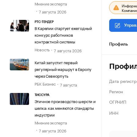
Мнение эксперта
Информац
Компания
7 августа 2026
РТС-ТЕНДЕР
Управ
В Карелии стартует ежегодный
конкурс работников
контрактной системы
Профиль
Новость
7 августа 2026
Китай запустит первый
Профи
регулярный маршрут в Европу
через Севморпуть
Дата регистр
РБК Бизнес
7 августа
Регион
ТИССУРА
Этичное производство шерсти и
ОГРНИП
шелка: как меняются стандарты
ИНН
индустрии
Мнение эксперта
7 августа 2026