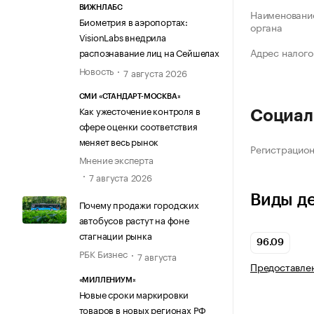
ВИЖНЛАБС
Наименование
Биометрия в аэропортах:
органа
VisionLabs внедрила
Адрес налого
распознавание лиц на Сейшелах
Новость
7 августа 2026
СМИ «СТАНДАРТ-МОСКВА»
Как ужесточение контроля в
Социал
сфере оценки соответствия
меняет весь рынок
Регистрацио
Мнение эксперта
7 августа 2026
Виды д
Почему продажи городских
автобусов растут на фоне
стагнации рынка
96.09
РБК Бизнес
7 августа
Предоставлен
«МИЛЛЕНИУМ»
Новые сроки маркировки
товаров в новых регионах РФ