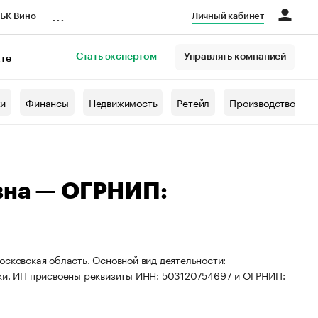
...
БК Вино
Личный кабинет
Стать экспертом
Управлять компанией
кте
азета
жи
Финансы
Недвижимость
Ретейл
Производство
вна — ОГРНИП:
осковская область. Основной вид деятельности:
вки. ИП присвоены реквизиты ИНН: 503120754697 и ОГРНИП: