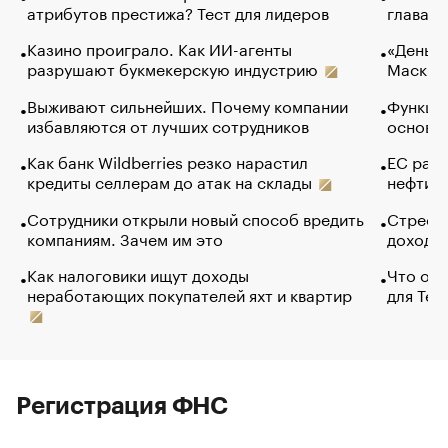
атрибутов престижа? Тест для лидеров
глава к
Казино проиграло. Как ИИ-агенты
«Деньги
разрушают букмекерскую индустрию
Маск в 
Выживают сильнейших. Почему компании
Функции
избавляются от лучших сотрудников
основ э
Как банк Wildberries резко нарастил
ЕС раз
кредиты селлерам до атак на склады
нефти —
Сотрудники открыли новый способ вредить
Стресс 
компаниям. Зачем им это
доходов
Как налоговики ищут доходы
Что обв
неработающих покупателей яхт и квартир
для Tel
Регистрация ФНС