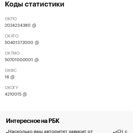
Коды статистики
ОКПО
2024234380
ОКАТО
50401372000
ОКТМО
50701000001
ОКФС
16
ОКОГУ
4210015
Интересное на РБК
Насколько ваш авторитет зависит от
«От спо