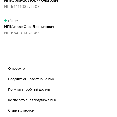
ИП Карнаухов Юрий Олегович
ИНН: 141403579503
ДЕЙСТВУЕТ
ИП Киккас Олег Леонидович
ИНН: 541016628352
О проекте
Поделиться новостью на РБК
Получить пробный доступ
Корпоративная подписка РБК
Стать экспертом