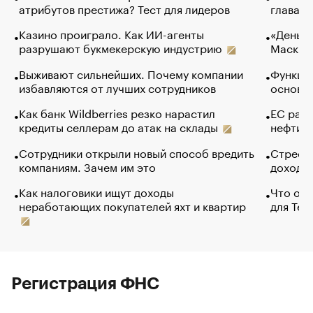
атрибутов престижа? Тест для лидеров
глава к
Казино проиграло. Как ИИ-агенты
«Деньги
разрушают букмекерскую индустрию
Маск в 
Выживают сильнейших. Почему компании
Функции
избавляются от лучших сотрудников
основ э
Как банк Wildberries резко нарастил
ЕС раз
кредиты селлерам до атак на склады
нефти —
Сотрудники открыли новый способ вредить
Стресс 
компаниям. Зачем им это
доходов
Как налоговики ищут доходы
Что обв
неработающих покупателей яхт и квартир
для Tel
Регистрация ФНС