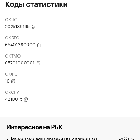
Коды статистики
ОКПО
2025139195
ОКАТО
65401380000
ОКТМО
65701000001
ОКФС
16
ОКОГУ
4210015
Интересное на РБК
Насколько ваш авторитет зависит от
«От спо