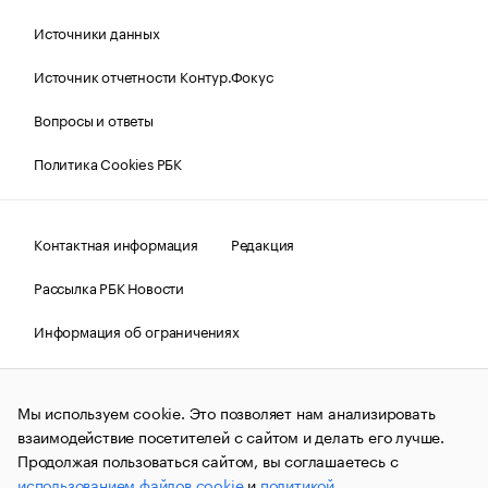
Источники данных
Источник отчетности Контур.Фокус
Вопросы и ответы
Политика Cookies РБК
Контактная информация
Редакция
Рассылка РБК Новости
Информация об ограничениях
Правовая информация
О соблюдении авторских прав
Мы используем cookie. Это позволяет нам анализировать
© АО «РОСБИЗНЕСКОНСАЛТИНГ»,
1995–2026.
Сообщения
и материалы информационного агентства «РБК»
взаимодействие посетителей с сайтом и делать его лучше.
(зарегистрировано Федеральной службой по надзору в сфере
Продолжая пользоваться сайтом, вы соглашаетесь с
связи, информационных технологий и массовых
использованием файлов cookie
и
политикой
коммуникаций (Роскомнадзор) 09.12.2015 за номером ИА