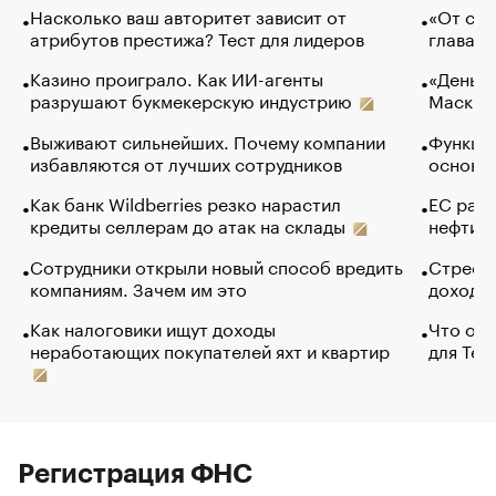
Насколько ваш авторитет зависит от
«От спо
атрибутов престижа? Тест для лидеров
глава к
Казино проиграло. Как ИИ-агенты
«Деньги
разрушают букмекерскую индустрию
Маск в 
Выживают сильнейших. Почему компании
Функции
избавляются от лучших сотрудников
основ э
Как банк Wildberries резко нарастил
ЕС раз
кредиты селлерам до атак на склады
нефти —
Сотрудники открыли новый способ вредить
Стресс 
компаниям. Зачем им это
доходов
Как налоговики ищут доходы
Что обв
неработающих покупателей яхт и квартир
для Tel
Регистрация ФНС