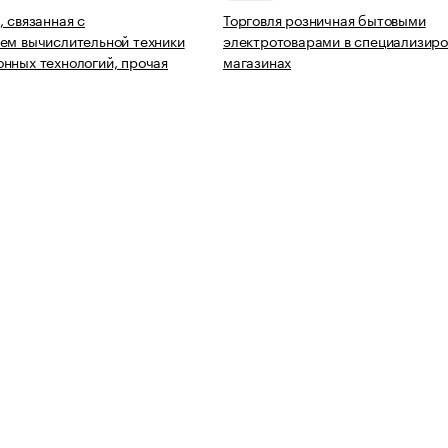
, связанная с
Торговля розничная бытовыми
ем вычислительной техники
электротоварами в специализир
нных технологий, прочая
магазинах