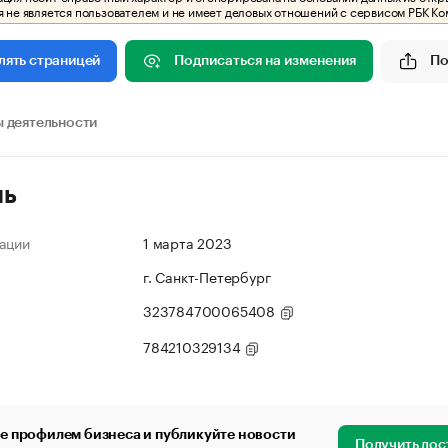
 не является пользователем и не имеет деловых отношений с сервисом РБК Ко
Подписаться на изменения
По
лять страницей
 деятельности
ль
ации
1 марта 2023
г. Санкт-Петербург
323784700065408
784210329134
е профилем бизнеса и публикуйте новости
Получить дос