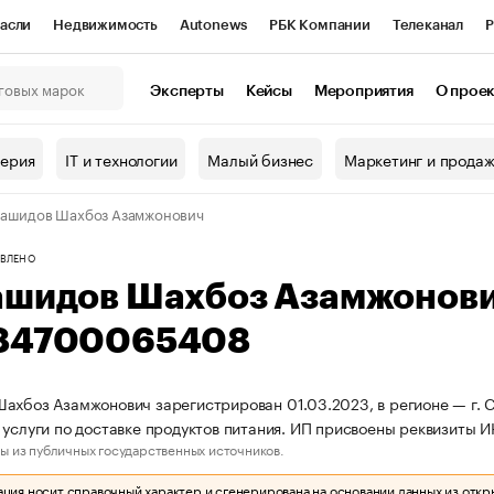
асли
Недвижимость
Autonews
РБК Компании
Телеканал
Р
К Курсы
РБК Life
Тренды
Визионеры
Национальные проекты
Эксперты
Кейсы
Мероприятия
О прое
онный клуб
Исследования
Кредитные рейтинги
Франшизы
Г
терия
IT и технологии
Малый бизнес
Маркетинг и прода
Проверка контрагентов
Политика
Экономика
Бизнес
Рашидов Шахбоз Азамжонович
ы
ВЛЕНО
ашидов Шахбоз Азамжонов
84700065408
ахбоз Азамжонович зарегистрирован 01.03.2023, в регионе — г. С
 услуги по доставке продуктов питания. ИП присвоены реквизит
ы из публичных государственных источников.
ия носит справочный характер и сгенерирована на основании данных из откр