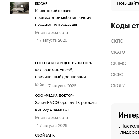
Повышайте
RICCHE
Клиентский сервис в
премиальной мебели: почему
продают не продавцы
Коды с
Мнение эксперта
7 августа 2026
ОКПО
ОКАТО
ОКТМО
ООО ПРАВОВОЙ ЦЕНТР «ЭКСПЕРТ»
Как взыскать ущерб,
ОКФС
причиненный дропперами
Кейс
ОКОГУ
7 августа 2026
ООО «МЕДИА-ДОКТОР»
Зачем FMCG-бренду ТВ-реклама
в эпоху диджитал
Интер
Мнение эксперта
Насколь
7 августа 2026
лидеро
СВОЙ БАНК