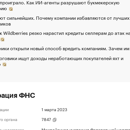
 проиграло. Как ИИ-агенты разрушают букмекерскую
рию
ют сильнейших. Почему компании избавляются от лучших
ников
к Wildberries резко нарастил кредиты селлерам до атак н
ики открыли новый способ вредить компаниям. Зачем им
оговики ищут доходы неработающих покупателей яхт и
р
рация ФНС
ации
1 марта 2023
го органа
7847
 налогового
Межрайонная инспекция Федеральной налог