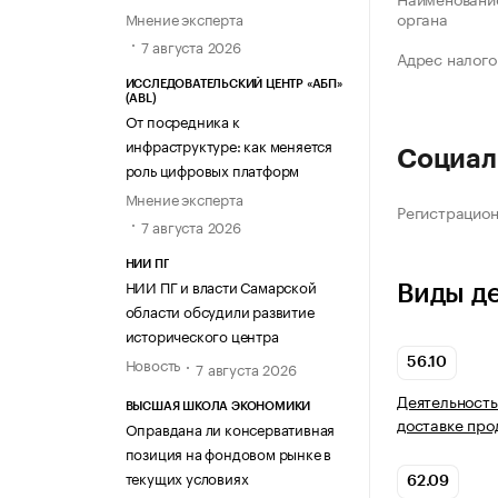
органа
Мнение эксперта
7 августа 2026
Адрес налого
ИССЛЕДОВАТЕЛЬСКИЙ ЦЕНТР «АБП»
(ABL)
От посредника к
инфраструктуре: как меняется
Социал
роль цифровых платформ
Мнение эксперта
Регистрацио
7 августа 2026
НИИ ПГ
НИИ ПГ и власти Самарской
Виды д
области обсудили развитие
исторического центра
Новость
56.10
7 августа 2026
Деятельность
ВЫСШАЯ ШКОЛА ЭКОНОМИКИ
доставке про
Оправдана ли консервативная
позиция на фондовом рынке в
текущих условиях
62.09