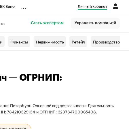
...
БК Вино
Личный кабинет
Стать экспертом
Управлять компанией
кте
азета
жи
Финансы
Недвижимость
Ретейл
Производство
ич — ОГРНИП:
анкт-Петербург. Основной вид деятельности: Деятельность
ы ИНН: 784210329134 и ОГРНИП: 323784700065408.
ытых источников.