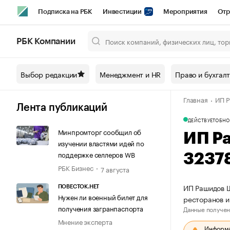
Подписка на РБК
Инвестиции
Мероприятия
Отр
Спорт
Школа управления РБК
РБК Образование
РБ
РБК Компании
Город
Стиль
Крипто
РБК Бизнес-среда
Дискусси
Выбор редакции
Менеджмент и HR
Право и бухгал
Спецпроекты СПб
Конференции СПб
Спецпроекты
Главная
ИП 
Технологии и медиа
Финансы
Рынок наличной валют
Лента публикаций
ДЕЙСТВУЕТ
ОБНО
Минпромторг сообщил об
ИП Р
изучении властями идей по
поддержке селлеров WB
3237
РБК Бизнес
7 августа
ИП Рашидов Ш
ПОВЕСТОК.НЕТ
Нужен ли военный билет для
ресторанов и
получения загранпаспорта
Данные получен
Мнение эксперта
Информац