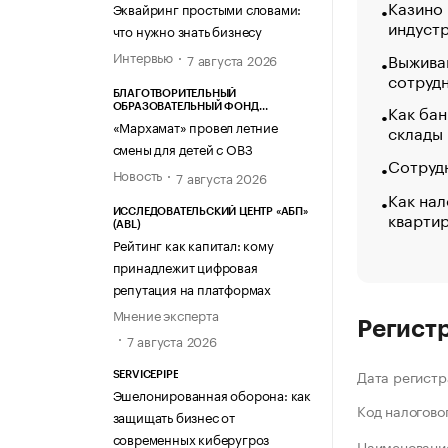
Казино
Эквайринг простыми словами:
индуст
что нужно знать бизнесу
Интервью
Выжива
7 августа 2026
сотруд
БЛАГОТВОРИТЕЛЬНЫЙ
Как бан
ОБРАЗОВАТЕЛЬНЫЙ ФОНД
«МАРХАМАТ»
«Мархамат» провел летние
склады
смены для детей с ОВЗ
Сотрудн
Новость
7 августа 2026
Как нал
кварти
ИССЛЕДОВАТЕЛЬСКИЙ ЦЕНТР «АБП»
(ABL)
Рейтинг как капитал: кому
принадлежит цифровая
репутация на платформах
Мнение эксперта
Регист
7 августа 2026
Дата регистр
SERVICEPIPE
Эшелонированная оборона: как
Код налогово
защищать бизнес от
современных киберугроз
Наименование