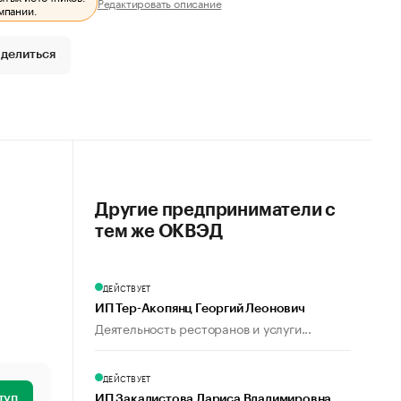
Редактировать описание
мпании.
делиться
Другие предприниматели с
тем же ОКВЭД
ДЕЙСТВУЕТ
ИП Тер-Акопянц Георгий Леонович
Деятельность ресторанов и услуги...
ДЕЙСТВУЕТ
туп
ИП Закалистова Лариса Владимировна