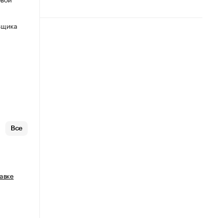
ьщика
Все
авке