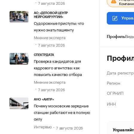
7 августа 2026
Компания
АО «ДЕЛОВОЙ ЦЕНТР
НЕЙРОХИРУРГИИ»
Управ
Судорожные приступы: что
нужно знать пациенту
Мнение эксперта
Профиль
Виды
7 августа 2026
СПЕКТРДАТА
Профи
Проверка кандидатов для
кадрового агентства: как
Дата регистр
повысить качество отбора
Мнение эксперта
Регион
7 августа 2026
ОГРНИП
АНО «АИПР»
ИНН
Почему московские зарядные
станции работают не в полную
силу
Интервью
7 августа 2026
Управляйт