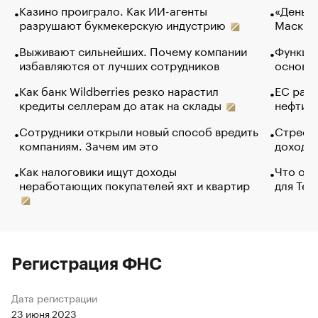
Казино проиграло. Как ИИ-агенты
«Деньги
разрушают букмекерскую индустрию
Маск в 
Выживают сильнейших. Почему компании
Функции
избавляются от лучших сотрудников
основ э
Как банк Wildberries резко нарастил
ЕС раз
кредиты селлерам до атак на склады
нефти —
Сотрудники открыли новый способ вредить
Стресс 
компаниям. Зачем им это
доходов
Как налоговики ищут доходы
Что обв
неработающих покупателей яхт и квартир
для Tel
Регистрация ФНС
Дата регистрации
23 июня 2023