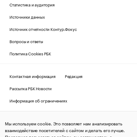
Статистика и аудитория
Источники данных
Источник отчетности Контур.Фокус
Вопросы и ответы
Политика Cookies РБК
Контактная информация
Редакция
Рассылка РБК Новости
Информация об ограничениях
Правовая информация
О соблюдении авторских прав
Мы используем cookie. Это позволяет нам анализировать
© АО «РОСБИЗНЕСКОНСАЛТИНГ»,
1995–2026.
Сообщения
и материалы информационного агентства «РБК»
взаимодействие посетителей с сайтом и делать его лучше.
(зарегистрировано Федеральной службой по надзору в сфере
Продолжая пользоваться сайтом, вы соглашаетесь с