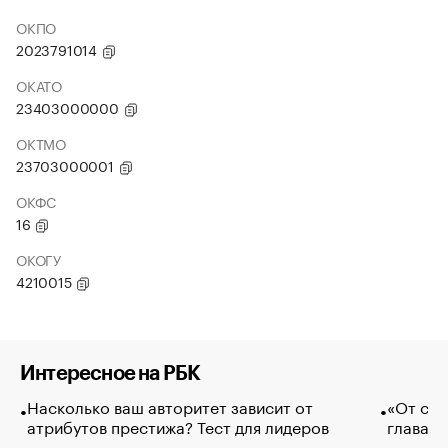
ОКПО
2023791014
ОКАТО
23403000000
ОКТМО
23703000001
ОКФС
16
ОКОГУ
4210015
Интересное на РБК
Насколько ваш авторитет зависит от
«От спо
атрибутов престижа? Тест для лидеров
глава к