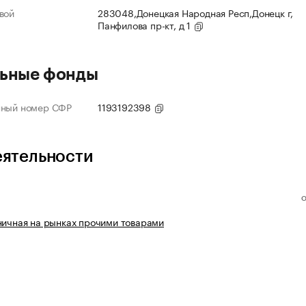
вой
283048,Донецкая Народная Респ,Донецк г,
Панфилова пр-кт, д 1
ьные фонды
нный номер СФР
1193192398
еятельности
ничная на рынках прочими товарами