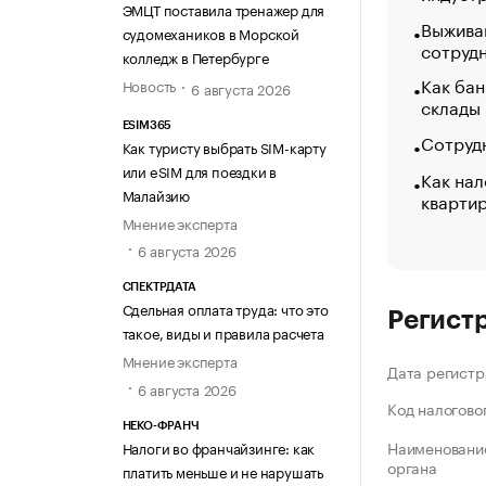
ЭМЦТ поставила тренажер для
Выжива
судомехаников в Морской
сотруд
колледж в Петербурге
Как бан
Новость
6 августа 2026
склады
ESIM365
Сотрудн
Как туристу выбрать SIM-карту
или eSIM для поездки в
Как нал
Малайзию
кварти
Мнение эксперта
6 августа 2026
СПЕКТРДАТА
Сдельная оплата труда: что это
Регист
такое, виды и правила расчета
Мнение эксперта
Дата регистр
6 августа 2026
Код налогово
НЕКО-ФРАНЧ
Наименование
Налоги во франчайзинге: как
органа
платить меньше и не нарушать