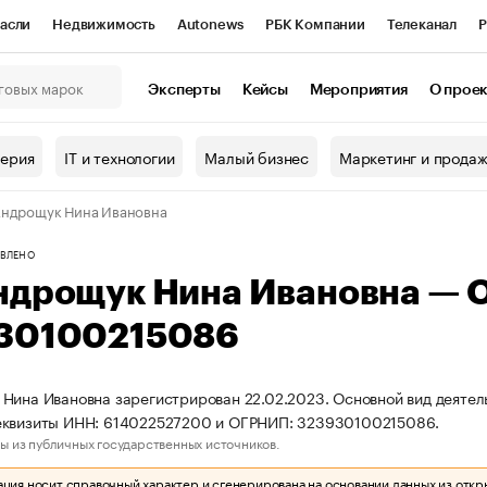
асли
Недвижимость
Autonews
РБК Компании
Телеканал
Р
К Курсы
РБК Life
Тренды
Визионеры
Национальные проекты
Эксперты
Кейсы
Мероприятия
О прое
онный клуб
Исследования
Кредитные рейтинги
Франшизы
Г
терия
IT и технологии
Малый бизнес
Маркетинг и прода
Проверка контрагентов
Политика
Экономика
Бизнес
ндрощук Нина Ивановна
ы
ВЛЕНО
ндрощук Нина Ивановна — 
30100215086
Нина Ивановна зарегистрирован 22.02.2023. Основной вид деятел
еквизиты ИНН: 614022527200 и ОГРНИП: 323930100215086.
ы из публичных государственных источников.
ия носит справочный характер и сгенерирована на основании данных из откр