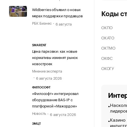
Wildberries объявил о новых
Коды с
мерах поддержки продавцов
РБК Бизнес
6 августа
ОКПО
ОКАТО
SMARENT
ОКТМО
Цена парковки: как новые
нормативы изменят рынок
ОКФС
новостроек
ОКОГУ
Мнение эксперта
6 августа 2026
ФИЛОСОФТ
«Философт» интегрировал
Интер
оборудование BAS-IP с
Насколь
платформой «Мажордом»
лидеро
Новость
6 августа 2026
Казино
индуст
ЭМЦТ