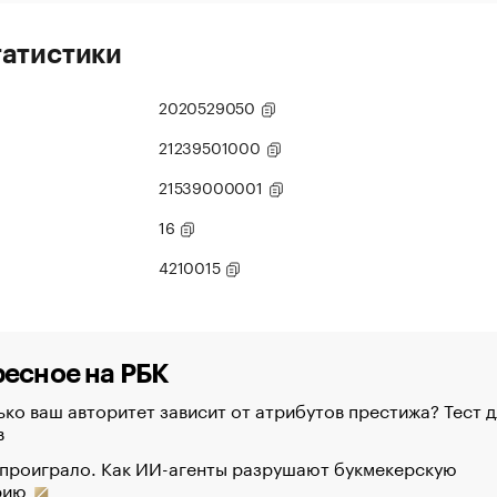
татистики
2020529050
21239501000
21539000001
16
4210015
есное на РБК
ко ваш авторитет зависит от атрибутов престижа? Тест д
в
 проиграло. Как ИИ-агенты разрушают букмекерскую
рию