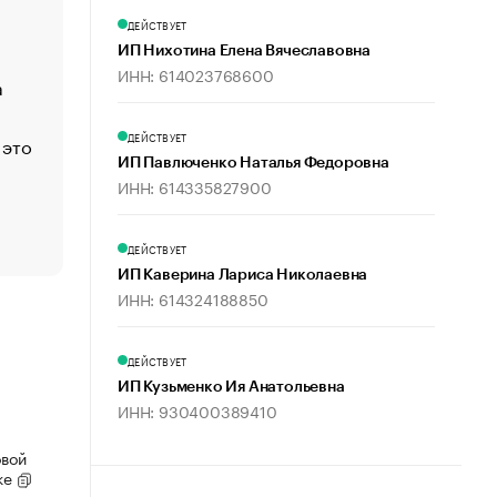
Функции менеджмента: пять ключевых основ эффект
ДЕЙСТВУЕТ
управления
ИП Нихотина Елена Вячеславовна
ИНН: 614023768600
а
ЕС разрешил конфискацию российской нефти — чем
Москва
ДЕЙСТВУЕТ
 это
Стресс обеспеченных людей: почему рост доходов 
счастья
ИП Павлюченко Наталья Федоровна
ИНН: 614335827900
Что обвинения против Павла Дурова значат для Tele
пользователей
ДЕЙСТВУЕТ
ИП Каверина Лариса Николаевна
ИНН: 614324188850
ДЕЙСТВУЕТ
ИП Кузьменко Ия Анатольевна
ИНН: 930400389410
овой
ке