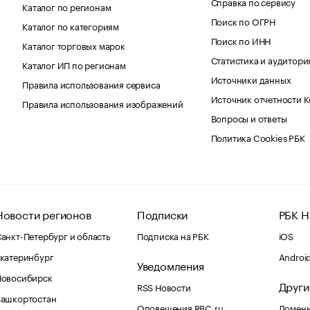
Справка по сервису
Каталог по регионам
Поиск по ОГРН
Каталог по категориям
Поиск по ИНН
Каталог торговых марок
Статистика и аудитори
Каталог ИП по регионам
Источники данных
Правила использования сервиса
Источник отчетности 
Правила использования изображений
Вопросы и ответы
Политика Cookies РБК
Новости регионов
Подписки
РБК Н
анкт-Петербург и область
Подписка на РБК
iOS
катеринбург
Androi
Уведомления
Новосибирск
Други
RSS Новости
Башкортостан
Оповещения RBC.ru
Домены