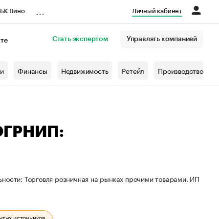
...
БК Вино
Личный кабинет
Стать экспертом
Управлять компанией
кте
азета
жи
Финансы
Недвижимость
Ретейл
Производство
ОГРНИП:
ьности: Торговля розничная на рынках прочими товарами. ИП
ытых источников.