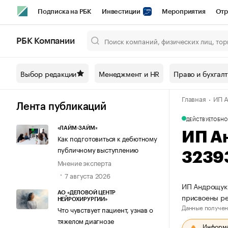
Подписка на РБК
Инвестиции
Мероприятия
Отр
Спорт
Школа управления РБК
РБК Образование
РБ
РБК Компании
Город
Стиль
Крипто
РБК Бизнес-среда
Дискусси
Выбор редакции
Менеджмент и HR
Право и бухгал
Спецпроекты СПб
Конференции СПб
Спецпроекты
Главная
ИП А
Технологии и медиа
Финансы
Рынок наличной валют
Лента публикаций
ДЕЙСТВУЕТ
ОБНО
«ЛАЙМ-ЗАЙМ»
ИП А
Как подготовиться к дебютному
публичному выступлению
3239
Мнение эксперта
7 августа 2026
ИП Андрощук 
АО «ДЕЛОВОЙ ЦЕНТР
присвоены р
НЕЙРОХИРУРГИИ»
Данные получен
Что чувствует пациент, узнав о
тяжелом диагнозе
Информац