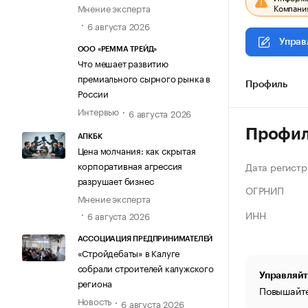
Компания
Мнение эксперта
6 августа 2026
Управ
ООО «РЕММА ТРЕЙД»
Что мешает развитию
премиального сырного рынка в
Профиль
России
Интервью
6 августа 2026
Профи
АПКБК
Цена молчания: как скрытая
корпоративная агрессия
Дата регистр
разрушает бизнес
ОГРНИП
Мнение эксперта
ИНН
6 августа 2026
АССОЦИАЦИЯ ПРЕДПРИНИМАТЕЛЕЙ
«Стройдебаты» в Калуге
собрали строителей калужского
Управляйт
региона
Повышайте
Новость
6 августа 2026