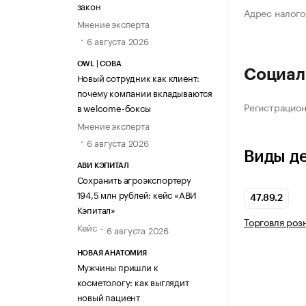
закон
Адрес налого
Мнение эксперта
6 августа 2026
OWL | СОВА
Социал
Новый сотрудник как клиент:
почему компании вкладываются
Регистрацио
в welcome-боксы
Мнение эксперта
6 августа 2026
Виды д
АВИ КЭПИТАЛ
Сохранить агроэкспортеру
194,5 млн рублей: кейс «АВИ
47.89.2
Кэпитал»
Торговля роз
Кейс
6 августа 2026
НОВАЯ АНАТОМИЯ
Мужчины пришли к
косметологу: как выглядит
новый пациент