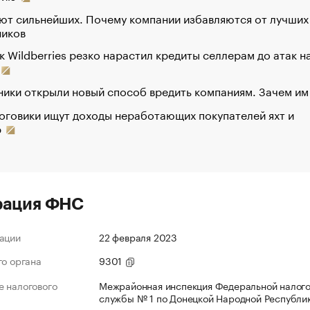
ют сильнейших. Почему компании избавляются от лучших
ников
к Wildberries резко нарастил кредиты селлерам до атак н
ики открыли новый способ вредить компаниям. Зачем им
оговики ищут доходы неработающих покупателей яхт и
р
рация ФНС
ации
22 февраля 2023
го органа
9301
 налогового
Межрайонная инспекция Федеральной налог
службы № 1 по Донецкой Народной Республи