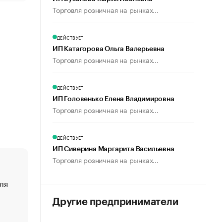
Торговля розничная на рынках...
ДЕЙСТВУЕТ
ИП Катагорова Ольга Валерьевна
Торговля розничная на рынках...
ДЕЙСТВУЕТ
ИП Головенько Елена Владимировна
Торговля розничная на рынках...
ДЕЙСТВУЕТ
ИП Сиверина Маргарита Васильевна
Торговля розничная на рынках...
ля
«От спорта тело стареет иначе». Как живет глава ко
создавшей GTA
Другие предприниматели
«Деньги будут не нужны»: что рассказал Маск в инт
Economist