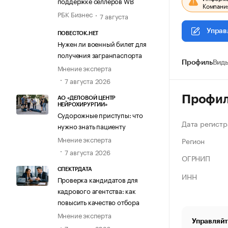
поддержке селлеров WB
Компания
РБК Бизнес
7 августа
Управ
ПОВЕСТОК.НЕТ
Нужен ли военный билет для
получения загранпаспорта
Профиль
Виды
Мнение эксперта
7 августа 2026
Профи
АО «ДЕЛОВОЙ ЦЕНТР
НЕЙРОХИРУРГИИ»
Судорожные приступы: что
Дата регистр
нужно знать пациенту
Мнение эксперта
Регион
7 августа 2026
ОГРНИП
СПЕКТРДАТА
ИНН
Проверка кандидатов для
кадрового агентства: как
повысить качество отбора
Мнение эксперта
Управляйт
7 августа 2026