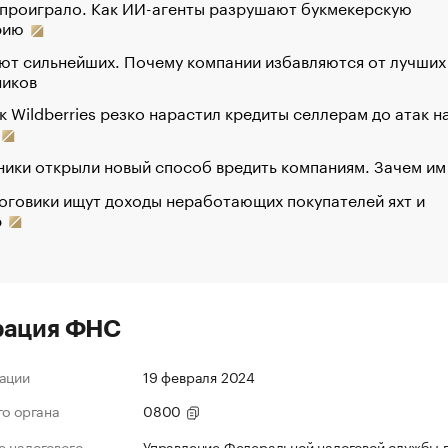
 проиграло. Как ИИ-агенты разрушают букмекерскую
рию
ют сильнейших. Почему компании избавляются от лучших
ников
к Wildberries резко нарастил кредиты селлерам до атак н
ики открыли новый способ вредить компаниям. Зачем им
оговики ищут доходы неработающих покупателей яхт и
р
рация ФНС
ации
19 февраля 2024
го органа
0800
 налогового
Управление Федеральной налоговой службы 