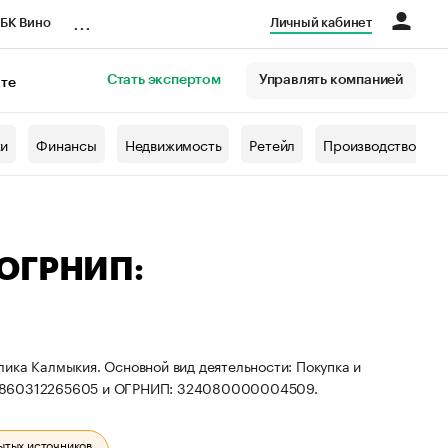
...
БК Вино
Личный кабинет
Стать экспертом
Управлять компанией
кте
азета
жи
Финансы
Недвижимость
Ретейл
Производство
 ОГРНИП:
ика Калмыкия. Основной вид деятельности: Покупка и
Н: 860312265605 и ОГРНИП: 324080000004509.
ытых источников.