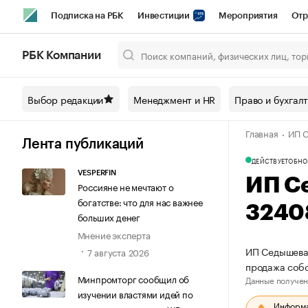
Подписка на РБК
Инвестиции
Мероприятия
Отр
Спорт
Школа управления РБК
РБК Образование
РБ
РБК Компании
Город
Стиль
Крипто
РБК Бизнес-среда
Дискусси
Выбор редакции
Менеджмент и HR
Право и бухгал
Спецпроекты СПб
Конференции СПб
Спецпроекты
Главная
ИП С
Технологии и медиа
Финансы
Рынок наличной валют
Лента публикаций
ДЕЙСТВУЕТ
ОБНО
VESPERFIN
ИП С
Россияне не мечтают о
богатстве: что для нас важнее
3240
больших денег
Мнение эксперта
ИП Седышева 
7 августа 2026
продажа соб
Минпромторг сообщил об
Данные получен
изучении властями идей по
Информац