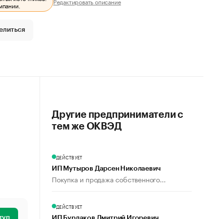
Редактировать описание
мпании.
елиться
Другие предприниматели с
тем же ОКВЭД
ДЕЙСТВУЕТ
ИП Мутыров Дарсен Николаевич
Покупка и продажа собственного...
ДЕЙСТВУЕТ
туп
ИП Бурлаков Дмитрий Игоревич