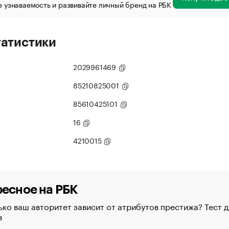
 узнаваемость и развивайте личный бренд на РБК
татистики
2029961469
85210825001
85610425101
16
4210015
есное на РБК
ко ваш авторитет зависит от атрибутов престижа? Тест д
в