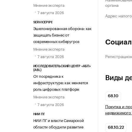
органа
Мнение эксперта
7 августа 2026
Адрес налого
SERVICEPIPE
Эшелонированная оборона: как
защищать бизнес от
современных киберугроз
Социал
Мнение эксперта
Регистрацио
7 августа 2026
ИССЛЕДОВАТЕЛЬСКИЙ ЦЕНТР «АБП»
(ABL)
От посредника к
Виды д
инфраструктуре: как меняется
роль цифровых платформ
Мнение эксперта
68.10
7 августа 2026
Покупка и пр
недвижимого
НИИ ПГ
НИИ ПГ и власти Самарской
области обсудили развитие
68.10.22