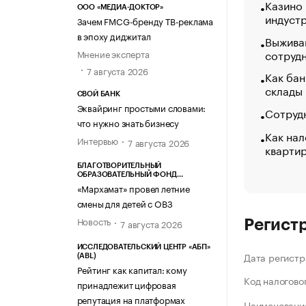
Казино
ООО «МЕДИА-ДОКТОР»
индуст
Зачем FMCG-бренду ТВ-реклама
в эпоху диджитал
Выжива
сотруд
Мнение эксперта
7 августа 2026
Как бан
склады
СВОЙ БАНК
Эквайринг простыми словами:
Сотрудн
что нужно знать бизнесу
Как нал
Интервью
7 августа 2026
кварти
БЛАГОТВОРИТЕЛЬНЫЙ
ОБРАЗОВАТЕЛЬНЫЙ ФОНД
«МАРХАМАТ»
«Мархамат» провел летние
смены для детей с ОВЗ
Новость
7 августа 2026
Регист
ИССЛЕДОВАТЕЛЬСКИЙ ЦЕНТР «АБП»
Дата регистр
(ABL)
Рейтинг как капитал: кому
Код налогово
принадлежит цифровая
репутация на платформах
Наименование