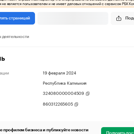
 не является пользователем и не имеет деловых отношений с сервисом РБК Ко
Под
лять страницей
 деятельности
ль
ации
19 февраля 2024
Республика Калмыкия
324080000004509
860312265605
е профилем бизнеса и публикуйте новости
Получить дос