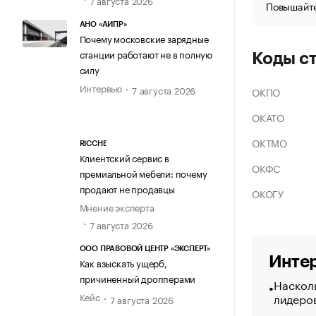
Повышайте
АНО «АИПР»
Почему московские зарядные
станции работают не в полную
Коды с
силу
Интервью
7 августа 2026
ОКПО
ОКАТО
ОКТМО
RICCHE
Клиентский сервис в
ОКФС
премиальной мебели: почему
продают не продавцы
ОКОГУ
Мнение эксперта
7 августа 2026
ООО ПРАВОВОЙ ЦЕНТР «ЭКСПЕРТ»
Интер
Как взыскать ущерб,
причиненный дропперами
Насколь
лидеро
Кейс
7 августа 2026