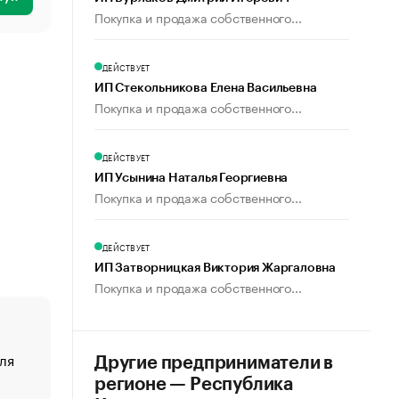
Покупка и продажа собственного...
ДЕЙСТВУЕТ
ИП Стекольникова Елена Васильевна
Покупка и продажа собственного...
ДЕЙСТВУЕТ
ИП Усынина Наталья Георгиевна
Покупка и продажа собственного...
ДЕЙСТВУЕТ
ИП Затворницкая Виктория Жаргаловна
Покупка и продажа собственного...
ля
«От спорта тело стареет иначе». Как живет глава ко
Другие предприниматели в
создавшей GTA
регионе — Республика