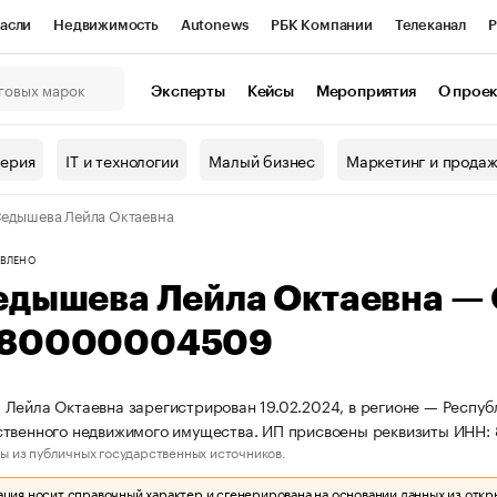
асли
Недвижимость
Autonews
РБК Компании
Телеканал
Р
К Курсы
РБК Life
Тренды
Визионеры
Национальные проекты
Эксперты
Кейсы
Мероприятия
О прое
онный клуб
Исследования
Кредитные рейтинги
Франшизы
Г
терия
IT и технологии
Малый бизнес
Маркетинг и прода
Проверка контрагентов
Политика
Экономика
Бизнес
едышева Лейла Октаевна
ы
ВЛЕНО
едышева Лейла Октаевна —
80000004509
Лейла Октаевна зарегистрирован 19.02.2024, в регионе — Республ
ственного недвижимого имущества. ИП присвоены реквизиты ИН
ы из публичных государственных источников.
ия носит справочный характер и сгенерирована на основании данных из откр