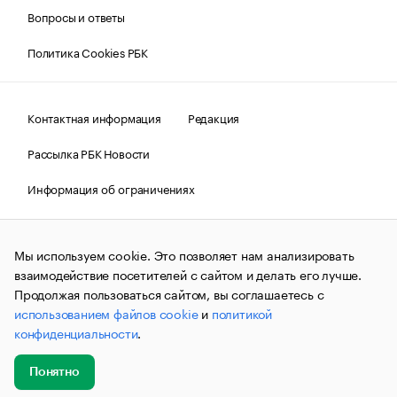
Вопросы и ответы
Политика Cookies РБК
Контактная информация
Редакция
Рассылка РБК Новости
Информация об ограничениях
Правовая информация
О соблюдении авторских прав
Мы используем cookie. Это позволяет нам анализировать
© АО «РОСБИЗНЕСКОНСАЛТИНГ»,
1995–2026.
Сообщения
и материалы информационного агентства «РБК»
взаимодействие посетителей с сайтом и делать его лучше.
(зарегистрировано Федеральной службой по надзору в сфере
Продолжая пользоваться сайтом, вы соглашаетесь с
связи, информационных технологий и массовых
использованием файлов cookie
и
политикой
коммуникаций (Роскомнадзор) 09.12.2015 за номером ИА
№ФС77-63848) сопровождаются пометкой «РБК». Отдельные
конфиденциальности
.
публикации могут содержать информацию,
не предназначенную для пользователей
до 18 лет.
companycardsfeedback@rbc.ru
Понятно
Добавить