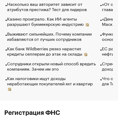
Насколько ваш авторитет зависит от
«От спо
атрибутов престижа? Тест для лидеров
глава к
Казино проиграло. Как ИИ-агенты
«Деньги
разрушают букмекерскую индустрию
Маск в 
Выживают сильнейших. Почему компании
Функции
избавляются от лучших сотрудников
основ э
Как банк Wildberries резко нарастил
ЕС раз
кредиты селлерам до атак на склады
нефти —
Сотрудники открыли новый способ вредить
Стресс 
компаниям. Зачем им это
доходов
Как налоговики ищут доходы
Что обв
неработающих покупателей яхт и квартир
для Tel
Регистрация ФНС