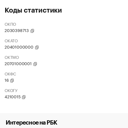
Коды статистики
ОКПО
2030398713
ОКАТО
20401000000
ОКТМО
20701000001
ОКФС
16
ОКОГУ
4210015
Интересное на РБК