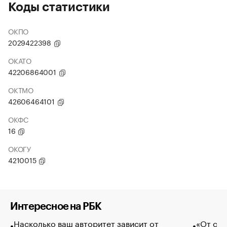
Коды статистики
ОКПО
2029422398
ОКАТО
42206864001
ОКТМО
42606464101
ОКФС
16
ОКОГУ
4210015
Интересное на РБК
Насколько ваш авторитет зависит от
«От спо