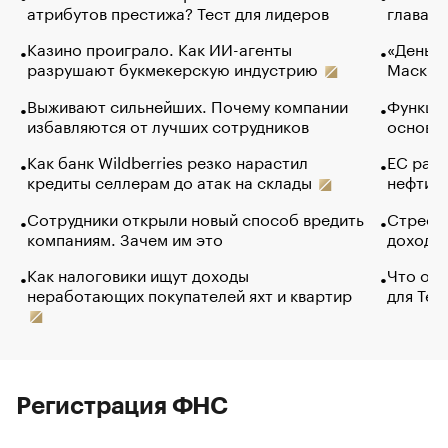
атрибутов престижа? Тест для лидеров
глава к
Казино проиграло. Как ИИ-агенты
«Деньги
разрушают букмекерскую индустрию
Маск в 
Выживают сильнейших. Почему компании
Функции
избавляются от лучших сотрудников
основ э
Как банк Wildberries резко нарастил
ЕС раз
кредиты селлерам до атак на склады
нефти —
Сотрудники открыли новый способ вредить
Стресс 
компаниям. Зачем им это
доходов
Как налоговики ищут доходы
Что обв
неработающих покупателей яхт и квартир
для Tel
Регистрация ФНС