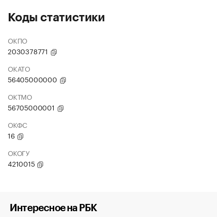
Коды статистики
ОКПО
2030378771
ОКАТО
56405000000
ОКТМО
56705000001
ОКФС
16
ОКОГУ
4210015
Интересное на РБК