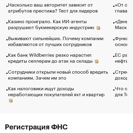
Насколько ваш авторитет зависит от
«От спо
атрибутов престижа? Тест для лидеров
глава к
Казино проиграло. Как ИИ-агенты
«Деньги
разрушают букмекерскую индустрию
Маск в 
Выживают сильнейших. Почему компании
Функции
избавляются от лучших сотрудников
основ э
Как банк Wildberries резко нарастил
ЕС раз
кредиты селлерам до атак на склады
нефти —
Сотрудники открыли новый способ вредить
Стресс 
компаниям. Зачем им это
доходов
Как налоговики ищут доходы
Что обв
неработающих покупателей яхт и квартир
для Tel
Регистрация ФНС