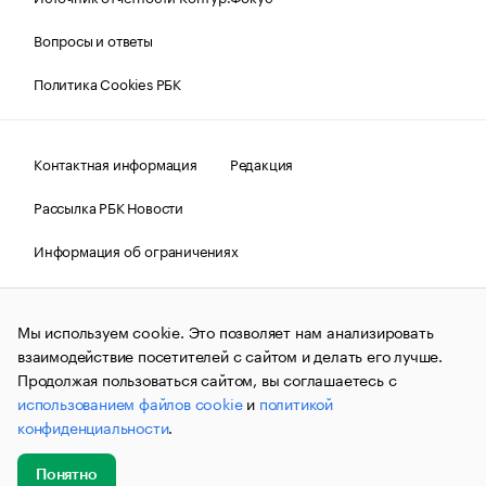
Вопросы и ответы
Политика Cookies РБК
Контактная информация
Редакция
Рассылка РБК Новости
Информация об ограничениях
Правовая информация
О соблюдении авторских прав
Мы используем cookie. Это позволяет нам анализировать
© АО «РОСБИЗНЕСКОНСАЛТИНГ»,
1995–2026.
Сообщения
и материалы информационного агентства «РБК»
взаимодействие посетителей с сайтом и делать его лучше.
(зарегистрировано Федеральной службой по надзору в сфере
Продолжая пользоваться сайтом, вы соглашаетесь с
связи, информационных технологий и массовых
использованием файлов cookie
и
политикой
коммуникаций (Роскомнадзор) 09.12.2015 за номером ИА
№ФС77-63848) сопровождаются пометкой «РБК». Отдельные
конфиденциальности
.
публикации могут содержать информацию,
не предназначенную для пользователей
до 18 лет.
companycardsfeedback@rbc.ru
Понятно