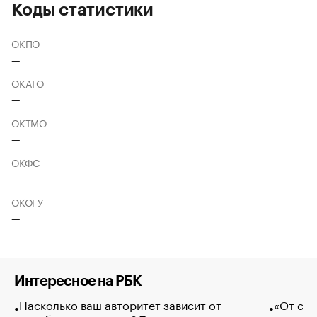
Коды статистики
ОКПО
—
ОКАТО
—
ОКТМО
—
ОКФС
—
ОКОГУ
—
Интересное на РБК
Насколько ваш авторитет зависит от
«От спо