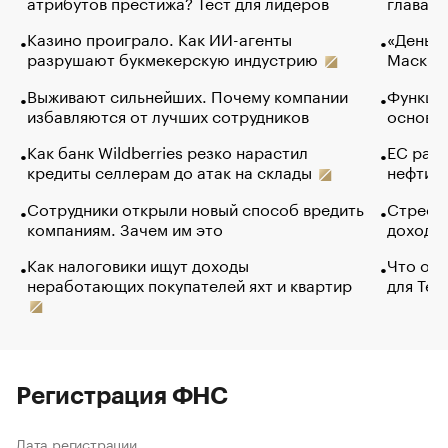
атрибутов престижа? Тест для лидеров
глава к
Казино проиграло. Как ИИ-агенты
«Деньги
разрушают букмекерскую индустрию
Маск в 
Выживают сильнейших. Почему компании
Функции
избавляются от лучших сотрудников
основ э
Как банк Wildberries резко нарастил
ЕС раз
кредиты селлерам до атак на склады
нефти —
Сотрудники открыли новый способ вредить
Стресс 
компаниям. Зачем им это
доходов
Как налоговики ищут доходы
Что обв
неработающих покупателей яхт и квартир
для Tel
Регистрация ФНС
Дата регистрации