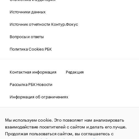
Источники данных
Источник отчетности Контур.Фокус
Вопросы и ответы
Политика Cookies РБК
Контактная информация
Редакция
Рассылка РБК Новости
Информация об ограничениях
Правовая информация
О соблюдении авторских прав
Мы используем cookie. Это позволяет нам анализировать
© АО «РОСБИЗНЕСКОНСАЛТИНГ»,
1995–2026.
Сообщения
и материалы информационного агентства «РБК»
взаимодействие посетителей с сайтом и делать его лучше.
(зарегистрировано Федеральной службой по надзору в сфере
Продолжая пользоваться сайтом, вы соглашаетесь с
связи, информационных технологий и массовых