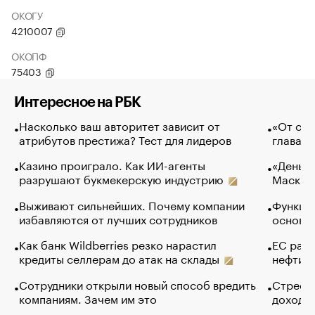
ОКОГУ
4210007
ОКОПФ
75403
Интересное на РБК
Насколько ваш авторитет зависит от
«От спо
атрибутов престижа? Тест для лидеров
глава к
Казино проиграло. Как ИИ-агенты
«Деньги
разрушают букмекерскую индустрию
Маск в 
Выживают сильнейших. Почему компании
Функции
избавляются от лучших сотрудников
основ э
Как банк Wildberries резко нарастил
ЕС раз
кредиты селлерам до атак на склады
нефти —
Сотрудники открыли новый способ вредить
Стресс 
компаниям. Зачем им это
доходов