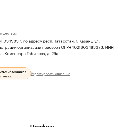
муществом
3.1983 г. по адресу респ. Татарстан, г. Казань, ул.
истрации организации присвоен ОГРН 1021603483373, ИНН
ул. Комиссара Габишева, д. 29а.
ытых источников.
Редактировать описание
мпании.