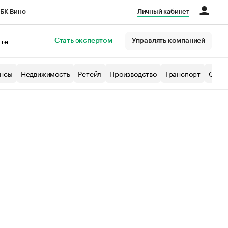
БК Вино
Личный кабинет
Город
Стать экспертом
Управлять компанией
кте
нсы
Недвижимость
Ретейл
Производство
Транспорт
Образ