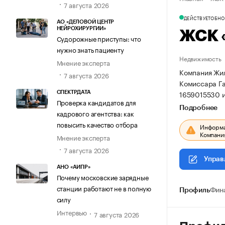
7 августа 2026
ДЕЙСТВУЕТ
ОБНОВ
АО «ДЕЛОВОЙ ЦЕНТР
НЕЙРОХИРУРГИИ»
ЖСК «
Судорожные приступы: что
нужно знать пациенту
Недвижимость
Мнение эксперта
Компания Жили
7 августа 2026
Комиссара Га
1659015530 
СПЕКТРДАТА
Проверка кандидатов для
Подробнее
кадрового агентства: как
повысить качество отбора
Информац
Компания
Мнение эксперта
7 августа 2026
Управ
АНО «АИПР»
Почему московские зарядные
станции работают не в полную
Профиль
Фин
силу
Интервью
7 августа 2026