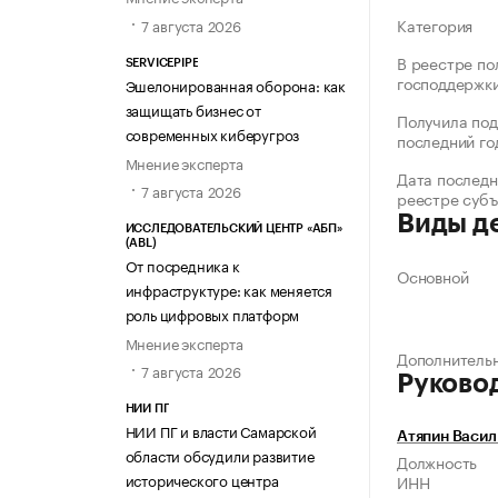
Категория
7 августа 2026
В реестре по
SERVICEPIPE
господдержк
Эшелонированная оборона: как
защищать бизнес от
Получила под
современных киберугроз
последний го
Мнение эксперта
Дата последн
7 августа 2026
реестре суб
Виды д
ИССЛЕДОВАТЕЛЬСКИЙ ЦЕНТР «АБП»
(ABL)
От посредника к
Основной
инфраструктуре: как меняется
роль цифровых платформ
Мнение эксперта
Дополнитель
7 августа 2026
Руково
НИИ ПГ
НИИ ПГ и власти Самарской
Атяпин Васил
области обсудили развитие
Должность
исторического центра
ИНН