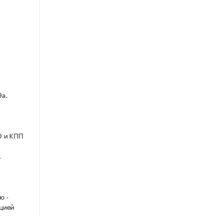
9а.
0 и КПП
.
о -
ацией