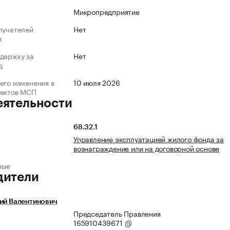
Микропредприятие
лучателей
Нет
и
держку за
Нет
д
его изменения в
10 июля 2026
ъектов МСП
еятельности
68.32.1
Управление эксплуатацией жилого фонда за
вознаграждение или на договорной основе
ные
дители
ий Валентинович
Председатель Правления
165910439671