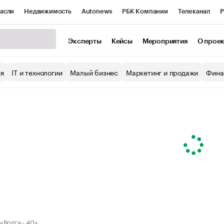
асли
Недвижимость
Autonews
РБК Компании
Телеканал
Р
К Курсы
РБК Life
Тренды
Визионеры
Национальные проекты
Эксперты
Кейсы
Мероприятия
О прое
уб
Исследования
Кредитные рейтинги
Франшизы
Газета
ия
IT и технологии
Малый бизнес
Маркетинг и продажи
Фина
Проверка контрагентов
Политика
Экономика
Бизнес
ы
«Волга - 40»