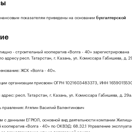
сы
нансовым показателям приведены на основании
бухгалтерской
ие
ищно - строительный кооператив «Волга - 40» зарегистрирована
 по адресу респ. Татарстан, г. Казань, ул. Комиссара Габишева, д. 2
енование: ЖСК «Волга - 40».
ации организации присвоен ОГРН 1021603483373, ИНН 165901553
дрес: респ. Татарстан, г. Казань, ул. Комиссара Габишева, д. 29а
 правления: Атяпин Василий Валентинович
ии с данными ЕГРЮЛ, основной вид деятельности компании Жилищн
 кооператив «Волга - 40» по ОКВЭД: 68.32.1 Управление эксплуат
 за вознаграждение или на договорной основе.