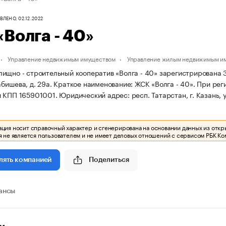
ЛЕНО, 02.12.2022
Волга - 40»
Управление недвижимым имуществом
Управление жилым недвижимым и
щно - строительный кооператив «Волга - 40» зарегистрирована 31.0
бишева, д. 29а.
Краткое наименование: ЖСК «Волга - 40».
При рег
и КПП 165901001.
Юридический адрес: респ. Татарстан, г. Казань, 
ия носит справочный характер и сгенерирована на основании данных из откр
 не является пользователем и не имеет деловых отношений с сервисом РБК Ко
Поделиться
лять компанией
ансы