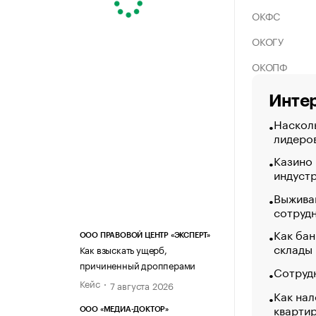
ОКФС
ОКОГУ
ОКОПФ
Интер
Насколь
лидеро
Казино
индуст
Выжива
сотруд
Как бан
ООО ПРАВОВОЙ ЦЕНТР «ЭКСПЕРТ»
склады
Как взыскать ущерб,
причиненный дропперами
Сотрудн
Кейс
7 августа 2026
Как нал
кварти
ООО «МЕДИА-ДОКТОР»