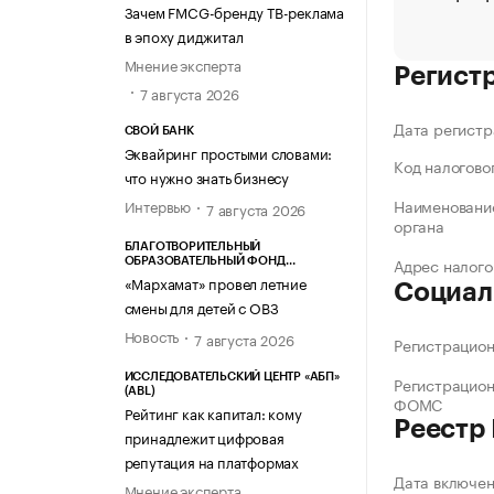
Зачем FMCG-бренду ТВ-реклама
в эпоху диджитал
Мнение эксперта
Регист
7 августа 2026
Дата регистр
СВОЙ БАНК
Эквайринг простыми словами:
Код налогово
что нужно знать бизнесу
Наименование
Интервью
7 августа 2026
органа
БЛАГОТВОРИТЕЛЬНЫЙ
Адрес налого
ОБРАЗОВАТЕЛЬНЫЙ ФОНД
«МАРХАМАТ»
«Мархамат» провел летние
Социал
смены для детей с ОВЗ
Новость
7 августа 2026
Регистрацио
ИССЛЕДОВАТЕЛЬСКИЙ ЦЕНТР «АБП»
Регистрацио
(ABL)
ФОМС
Рейтинг как капитал: кому
Реестр
принадлежит цифровая
репутация на платформах
Дата включе
Мнение эксперта