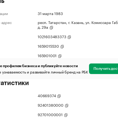
ль
ации
31 марта 1983
 адрес
респ. Татарстан, г. Казань, ул. Комиссара Га
д. 29а
1021603483373
1659015530
165901001
е профилем бизнеса и публикуйте новости
Получить дос
 узнаваемость и развивайте личный бренд на РБК
татистики
40669374
92401380000
92701000001