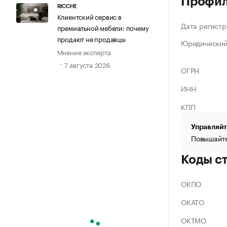
Профи
RICCHE
Клиентский сервис в
Дата регистр
премиальной мебели: почему
продают не продавцы
Юридический
Мнение эксперта
7 августа 2026
ОГРН
ИНН
КПП
Управляйт
Повышайте
Коды с
ОКПО
ОКАТО
ОКТМО