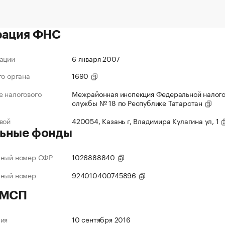
рация ФНС
ации
6 января 2007
го органа
1690
 налогового
Межрайонная инспекция Федеральной налог
службы № 18 по Республике Татарстан
вой
420054, Казань г, Владимира Кулагина ул, 1
ьные фонды
нный номер СФР
1026888840
нный номер
924010400745896
 МСП
ния
10 сентября 2016