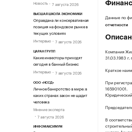
Финан
Новость
7 августа 2026
ВЫСШАЯ ШКОЛА ЭКОНОМИКИ
Данные по фи
Оправдана ли консервативная
отчетности
позиция на фондовом рынке в
текущих условиях
Описан
Интервью
7 августа 2026
Компания Жил
ЦАРАН ГРУПП
Какие инвесторы приходят
31.03.1983 г.
сегодня в банный бизнес
Краткое наим
Интервью
7 августа 2026
При регистр
ООО «НССД»
165901001.
Личное банкротство в мире: в
Юридический а
каких странах закон не щадит
человека
Председатель
Мнение эксперта
7 августа 2026
В соответств
строительный
ИНФОМАКСИМУМ
жилого фонда