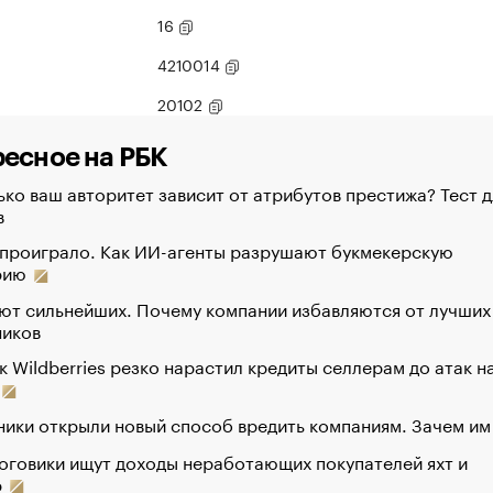
16
4210014
20102
есное на РБК
ко ваш авторитет зависит от атрибутов престижа? Тест д
в
 проиграло. Как ИИ-агенты разрушают букмекерскую
рию
ют сильнейших. Почему компании избавляются от лучших
ников
к Wildberries резко нарастил кредиты селлерам до атак н
ики открыли новый способ вредить компаниям. Зачем им
оговики ищут доходы неработающих покупателей яхт и
р