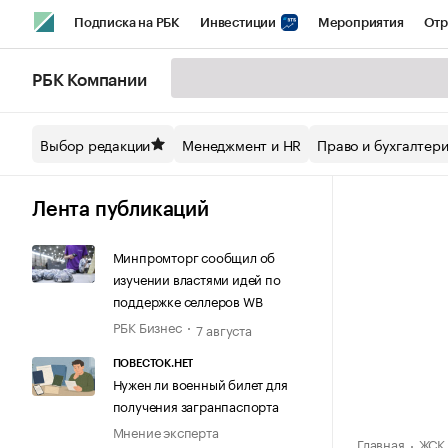
Подписка на РБК
Инвестиции
Мероприятия
Отр
Спорт
Школа управления РБК
РБК Образование
РБ
РБК Компании
Стиль
Крипто
РБК Бизнес-среда
Дискуссионный кл
Выбор редакции
Менеджмент и HR
Право и бухгалтер
Спецпроекты СПб
Конференции СПб
Спецпроекты
Технологии и медиа
Финансы
Рынок наличной валют
Лента публикаций
Минпромторг сообщил об
изучении властями идей по
поддержке селлеров WB
РБК Бизнес
7 августа
ПОВЕСТОК.НЕТ
Нужен ли военный билет для
получения загранпаспорта
Мнение эксперта
Главная
ЖСК 