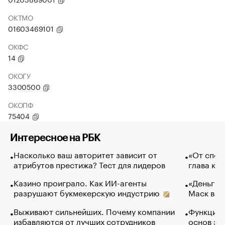
ОКТМО
01603469101
ОКФС
14
ОКОГУ
3300500
ОКОПФ
75404
Интересное на РБК
Насколько ваш авторитет зависит от
«От спор
атрибутов престижа? Тест для лидеров
глава ко
Казино проиграло. Как ИИ-агенты
«Деньги б
разрушают букмекерскую индустрию
Маск в и
Выживают сильнейших. Почему компании
Функции 
избавляются от лучших сотрудников
основ эф