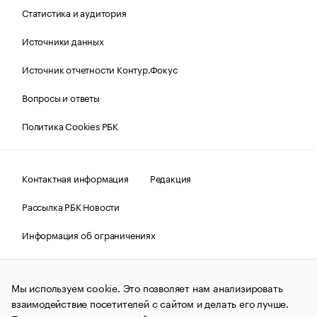
Статистика и аудитория
Источники данных
Источник отчетности Контур.Фокус
Вопросы и ответы
Политика Cookies РБК
Контактная информация
Редакция
Рассылка РБК Новости
Информация об ограничениях
Правовая информация
О соблюдении авторских прав
Мы используем cookie. Это позволяет нам анализировать
© АО «РОСБИЗНЕСКОНСАЛТИНГ»,
1995–2026.
Сообщения
и материалы информационного агентства «РБК»
взаимодействие посетителей с сайтом и делать его лучше.
(зарегистрировано Федеральной службой по надзору в сфере