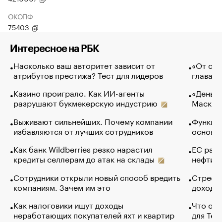
ОКОПФ
75403
Интересное на РБК
Насколько ваш авторитет зависит от
«От спо
атрибутов престижа? Тест для лидеров
глава к
Казино проиграло. Как ИИ-агенты
«Деньги
разрушают букмекерскую индустрию
Маск в 
Выживают сильнейших. Почему компании
Функции
избавляются от лучших сотрудников
основ э
Как банк Wildberries резко нарастил
ЕС раз
кредиты селлерам до атак на склады
нефти —
Сотрудники открыли новый способ вредить
Стресс 
компаниям. Зачем им это
доходов
Как налоговики ищут доходы
Что обв
неработающих покупателей яхт и квартир
для Tel