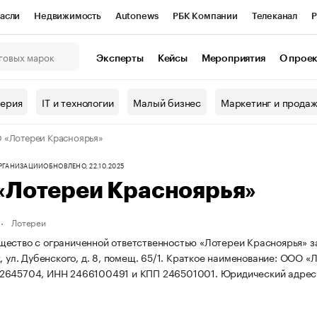
асли
Недвижимость
Autonews
РБК Компании
Телеканал
Р
К Курсы
РБК Life
Тренды
Визионеры
Национальные проекты
Эксперты
Кейсы
Мероприятия
О прое
онный клуб
Исследования
Кредитные рейтинги
Франшизы
Г
терия
IT и технологии
Малый бизнес
Маркетинг и прода
Проверка контрагентов
Политика
Экономика
Бизнес
«Лотереи Красноярья»
ы
ОРГАНИЗАЦИИ
ОБНОВЛЕНО, 22.10.2025
«Лотереи Красноярья»
Лотереи
ество с ограниченной ответственностью «Лотереи Красноярья» за
, ул. Дубенского, д. 8, помещ. 65/1.
Краткое наименование: ООО «Л
2645704, ИНН 2466100491 и КПП 246501001.
Юридический адрес: 