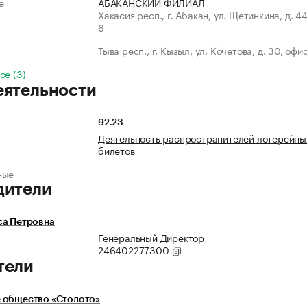
е
АБАКАНСКИЙ ФИЛИАЛ
Хакасия респ., г. Абакан, ул. Щетинкина, д. 44
6
Тыва респ., г. Кызыл, ул. Кочетова, д. 30, офис
се (3)
еятельности
92.23
Деятельность распространителей лотерейны
билетов
ные
дители
са Петровна
Генеральный Директор
246402277300
тели
 общество «Столото»