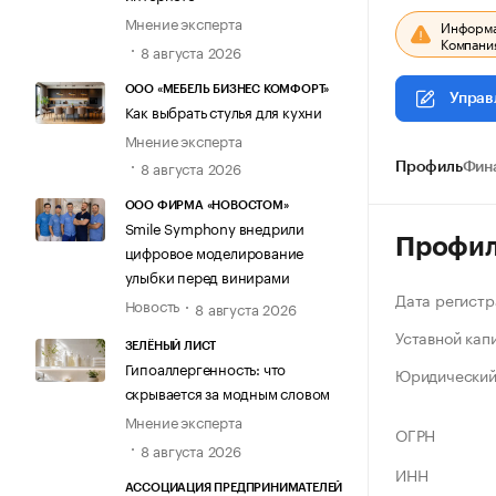
Мнение эксперта
Информац
Компания
8 августа 2026
ООО «МЕБЕЛЬ БИЗНЕС КОМФОРТ»
Управ
Как выбрать стулья для кухни
Мнение эксперта
8 августа 2026
Профиль
Фин
ООО ФИРМА «НОВОСТОМ»
Smile Symphony внедрили
Профи
цифровое моделирование
улыбки перед винирами
Дата регистр
Новость
8 августа 2026
Уставной кап
ЗЕЛЁНЫЙ ЛИСТ
Гипоаллергенность: что
Юридический
скрывается за модным словом
Мнение эксперта
ОГРН
8 августа 2026
ИНН
АССОЦИАЦИЯ ПРЕДПРИНИМАТЕЛЕЙ