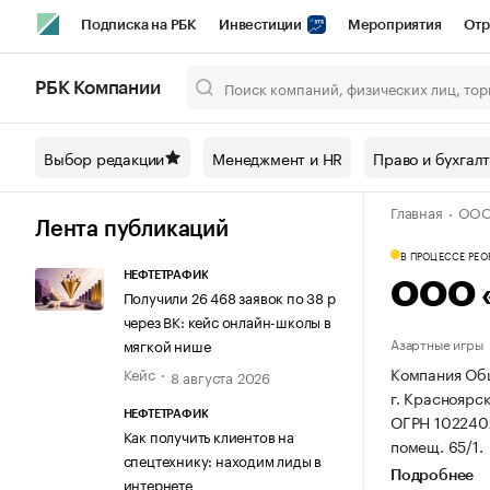
Подписка на РБК
Инвестиции
Мероприятия
Отр
Спорт
Школа управления РБК
РБК Образование
РБ
РБК Компании
Город
Стиль
Крипто
РБК Бизнес-среда
Дискусси
Выбор редакции
Менеджмент и HR
Право и бухгал
Спецпроекты СПб
Конференции СПб
Спецпроекты
Главная
ООО 
Технологии и медиа
Финансы
Рынок наличной валют
Лента публикаций
В ПРОЦЕССЕ РЕ
НЕФТЕТРАФИК
ООО 
Получили 26 468 заявок по 38 р
через ВК: кейс онлайн-школы в
Азартные игры
мягкой нише
Компания Общ
Кейс
8 августа 2026
г. Красноярск
НЕФТЕТРАФИК
ОГРН 102240
Как получить клиентов на
помещ. 65/1.
спецтехнику: находим лиды в
Подробнее
интернете