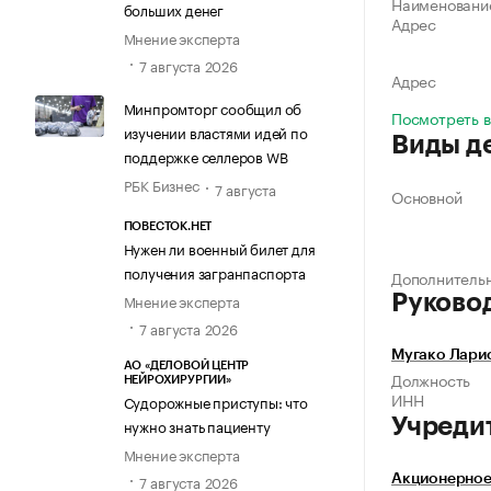
Наименовани
больших денег
Адрес
Мнение эксперта
7 августа 2026
Адрес
Минпромторг сообщил об
Посмотреть в
изучении властями идей по
Виды д
поддержке селлеров WB
РБК Бизнес
7 августа
Основной
ПОВЕСТОК.НЕТ
Нужен ли военный билет для
получения загранпаспорта
Дополнитель
Мнение эксперта
Руково
7 августа 2026
Мугако Лари
АО «ДЕЛОВОЙ ЦЕНТР
Должность
НЕЙРОХИРУРГИИ»
ИНН
Судорожные приступы: что
Учреди
нужно знать пациенту
Мнение эксперта
7 августа 2026
Акционерное