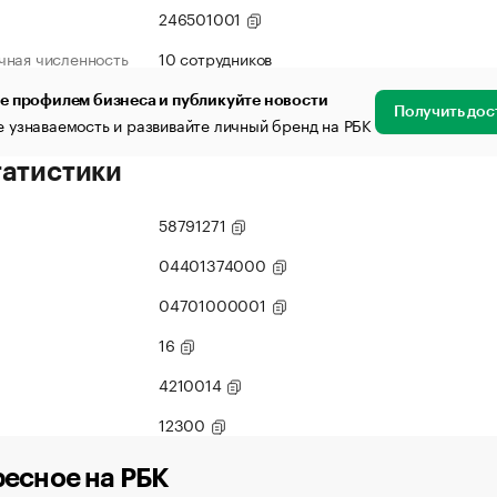
246501001
чная численность
10 сотрудников
е профилем бизнеса и публикуйте новости
Получить дос
 узнаваемость и развивайте личный бренд на РБК
татистики
58791271
04401374000
04701000001
16
4210014
12300
есное на РБК