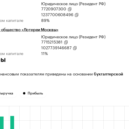
Юридическое лицо (Резидент РФ)
7720907300
1237700608496
ном капитале
89%
 общество «Лотереи Москвы»
Юридическое лицо (Резидент РФ)
7715215381
1027739146687
ном капитале
11%
сы
нансовым показателям приведены на основании
бухгалтерской
Выручка
Прибыль