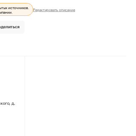
ытых источников.
Редактировать описание
мпании.
оделиться
кого, д.