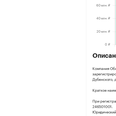
Описан
Компания Общ
зарегистриров
Дубенского, д
Краткое наим
При регистр
246501001.
Юридический а