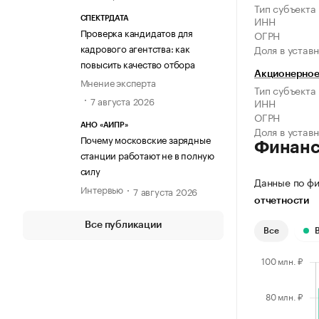
Тип субъекта
ИНН
СПЕКТРДАТА
Проверка кандидатов для
ОГРН
кадрового агентства: как
Доля в устав
повысить качество отбора
Акционерное
Мнение эксперта
Тип субъекта
7 августа 2026
ИНН
ОГРН
АНО «АИПР»
Доля в устав
Почему московские зарядные
Финан
станции работают не в полную
силу
Данные по фи
Интервью
7 августа 2026
отчетности
Все публикации
Все