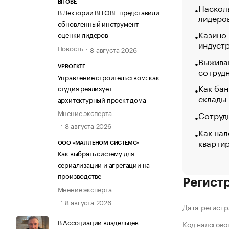
BITOBE
Насколь
В Лектории BITOBE представили
лидеро
обновленный инструмент
Казино
оценки лидеров
индуст
Новость
8 августа 2026
Выжива
VPROEKTE
сотруд
Управление строительством: как
Как бан
студия реализует
склады
архитектурный проект дома
Мнение эксперта
Сотрудн
8 августа 2026
Как нал
кварти
ООО «МАЛЛЕНОМ СИСТЕМС»
Как выбрать систему для
сериализации и агрегации на
производстве
Регист
Мнение эксперта
8 августа 2026
Дата регистр
В Ассоциации владельцев
Код налогово