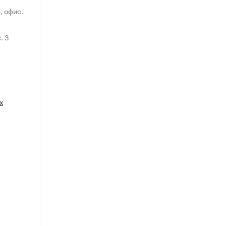
, офис.
. 3
х