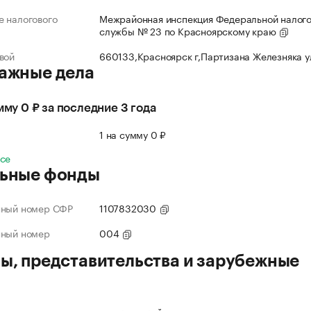
 налогового
Межрайонная инспекция Федеральной налог
службы № 23 по Красноярскому краю
вой
660133,Красноярск г,Партизана Железняка 
ажные дела
умму 0 ₽ за последние 3 года
л
1 на сумму 0 ₽
все
ьные фонды
нный номер СФР
1107832030
нный номер
004
ы, представительства и зарубежные