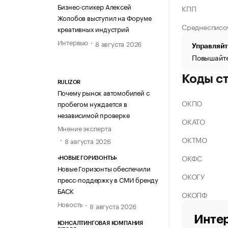
Бизнес-спикер Алексей
КПП
Жолобов выступил на Форуме
Среднесписо
креативных индустрий
Интервью
8 августа 2026
Управляйт
Повышайте
Коды с
RULIZOR
Почему рынок автомобилей с
ОКПО
пробегом нуждается в
независимой проверке
ОКАТО
Мнение эксперта
ОКТМО
8 августа 2026
ОКФС
«НОВЫЕ ГОРИЗОНТЫ»
Новые Горизонты обеспечили
ОКОГУ
пресс-поддержку в СМИ бренду
БАСК
ОКОПФ
Новость
8 августа 2026
Интер
КОНСАЛТИНГОВАЯ КОМПАНИЯ