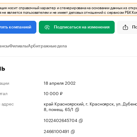
ия носит справочный характер и сгенерирована на основании данных из откр
 не является пользователем и не имеет деловых отношений с сервисом РБК Ко
Подписаться на изменения
П
лять компанией
ансы
Филиалы
Арбитражные дела
ль
ации
18 апреля 2002
итал
10 000 ₽
 адрес
край Красноярский, г. Красноярск, ул. Дубенс
8, помещ. 65/1
1022402645704
2466100491