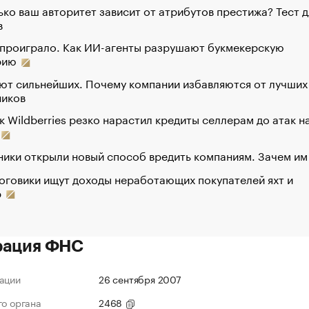
ко ваш авторитет зависит от атрибутов престижа? Тест д
в
 проиграло. Как ИИ-агенты разрушают букмекерскую
рию
ют сильнейших. Почему компании избавляются от лучших
ников
к Wildberries резко нарастил кредиты селлерам до атак н
ики открыли новый способ вредить компаниям. Зачем им
оговики ищут доходы неработающих покупателей яхт и
р
рация ФНС
ации
26 сентября 2007
го органа
2468