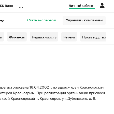
...
БК Вино
Личный кабинет
Стать экспертом
Управлять компанией
кте
азета
жи
Финансы
Недвижимость
Ретейл
Производство
регистрирована 18.04.2002 г. по адресу край Красноярский,
отереи Красноярья».
При регистрации организации присвоен
край Красноярский, г. Красноярск, ул. Дубенского, д. 8,