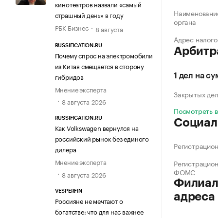
кинотеатров назвали «самый
Наименование
страшный день» в году
органа
РБК Бизнес
8 августа
Адрес налого
RUSSIFICATION.RU
Арбитр
Почему спрос на электромобили
из Китая смещается в сторону
гибридов
1 дел на с
Мнение эксперта
Закрытых де
8 августа 2026
Посмотреть 
RUSSIFICATION.RU
Социал
Как Volkswagen вернулся на
российский рынок без единого
Регистрацио
дилера
Мнение эксперта
Регистрацио
ФОМС
8 августа 2026
Филиал
VESPERFIN
адреса
Россияне не мечтают о
богатстве: что для нас важнее