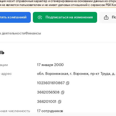
ия носит справочный характер и сгенерирована на основании данных из откр
 не является пользователем и не имеет деловых отношений с сервисом РБК Ко
Подписаться на изменения
П
лять компанией
 деятельности
Финансы
ль
ации
17 января 2000
 адрес
обл. Воронежская, г. Воронеж, пр-кт Труда, д
1023601610867
3662056508
366201001
чная численность
17 сотрудников