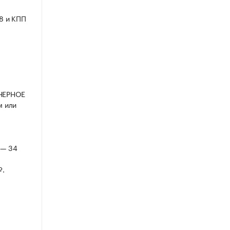
8 и КПП
ОНЕРНОЕ
м или
 — 34
₽.