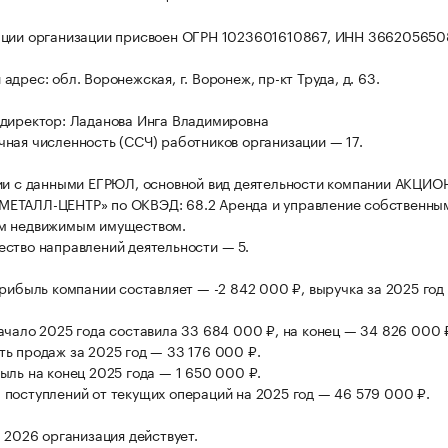
ации организации присвоен ОГРН 1023601610867, ИНН 366205650
дрес: обл. Воронежская, г. Воронеж, пр-кт Труда, д. 63.
директор: Ладанова Инга Владимировна
ная численность (ССЧ) работников организации — 17.
ии с данными ЕГРЮЛ, основной вид деятельности компании АКЦИ
ЕТАЛЛ-ЦЕНТР» по ОКВЭД: 68.2 Аренда и управление собственны
м недвижимым имуществом.
ство направлений деятельности — 5.
прибыль компании составляет — -2 842 000 ₽, выручка за 2025 год
ачало 2025 года составила 33 684 000 ₽, на конец — 34 826 000 
ь продаж за 2025 год — 33 176 000 ₽.
ыль на конец 2025 года — 1 650 000 ₽.
поступлений от текущих операций на 2025 год — 46 579 000 ₽.
а 2026 организация действует.