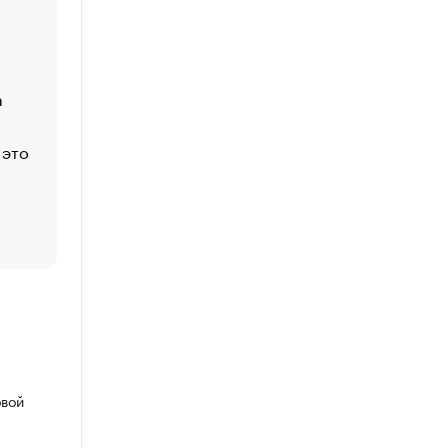
Economist
Функции менеджмента: пять ключевых основ эффект
управления
а
ЕС разрешил конфискацию российской нефти — чем
Москва
 это
Стресс обеспеченных людей: почему рост доходов 
счастья
Что обвинения против Павла Дурова значат для Tele
пользователей
овой