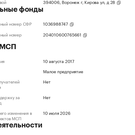
вой
394006, Воронеж г, Кирова ул, д 28
ьные фонды
нный номер СФР
1036988747
нный номер
204010600765661
 МСП
ния
10 августа 2017
Малое предприятие
лучателей
Нет
и
держку за
Нет
д
его изменения в
10 июля 2026
ъектов МСП
еятельности