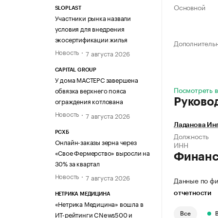
Основной
SLOPLAST
Участники рынка назвали
условия для внедрения
экосертификации жилья
Дополнитель
Новость
7 августа 2026
CAPITAL GROUP
У дома МАСТЕРС завершена
Посмотреть в
обвязка верхнего пояса
ограждения котлована
Руково
Новость
7 августа 2026
Ладанова Ин
РСХБ
Должность
Онлайн-заказы зерна через
ИНН
«Свое Фермерство» выросли на
Финан
30% за квартал
Новость
7 августа 2026
Данные по фи
отчетности
НЕТРИКА МЕДИЦИНА
«Нетрика Медицина» вошла в
ИТ-рейтинги CNews500 и
Все