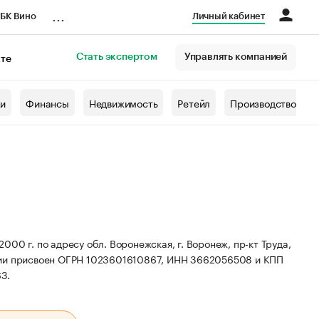
...
БК Вино
Личный кабинет
Стать экспертом
Управлять компанией
кте
азета
жи
Финансы
Недвижимость
Ретейл
Производство
 г. по адресу обл. Воронежская, г. Воронеж, пр-кт Труда,
ии присвоен ОГРН 1023601610867, ИНН 3662056508 и КПП
63.