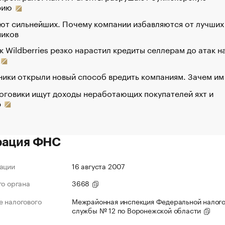
рию
ют сильнейших. Почему компании избавляются от лучших
ников
к Wildberries резко нарастил кредиты селлерам до атак н
ики открыли новый способ вредить компаниям. Зачем им
оговики ищут доходы неработающих покупателей яхт и
р
рация ФНС
ации
16 августа 2007
го органа
3668
 налогового
Межрайонная инспекция Федеральной налог
службы № 12 по Воронежской области