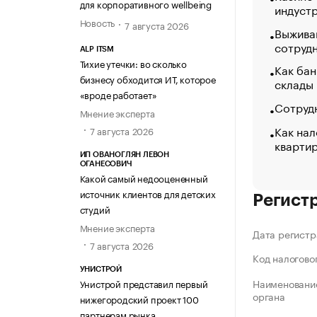
для корпоративного wellbeing
индуст
Новость
7 августа 2026
Выжива
сотруд
ALP ITSM
Тихие утечки: во сколько
Как бан
бизнесу обходится ИТ, которое
склады
«вроде работает»
Сотрудн
Мнение эксперта
Как нал
7 августа 2026
кварти
ИП ОВАНОГЛЯН ЛЕВОН
ОГАНЕСОВИЧ
Какой самый недооцененный
источник клиентов для детских
Регист
студий
Мнение эксперта
Дата регистр
7 августа 2026
Код налогово
УНИСТРОЙ
Наименование
Унистрой представил первый
органа
нижегородский проект 100
партнерам рынка