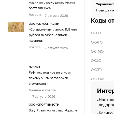
жизни по страхованию жизни
Управляйт
составил 167%
Повышайте
Новость
7 августа 2026
Коды с
ООО «СК «СОГЛАСИЕ»
«Согласие» выплатило 11,9 млн
ОКПО
рублей за гибель озимой
пшеницы
ОКАТО
Новость
7 августа 2026
ОКТМО
ОКФС
NUANCE
ОКОГУ
Рефлюкс под новым углом:
почему о нем заговорили
ОКОПФ
стоматологи
Мнение эксперта
Интер
7 августа 2026
Насколь
лидеро
ООО «СПОРТ ВМЕСТЕ»
Stayfitt выпустил смарт-браслет
Казино