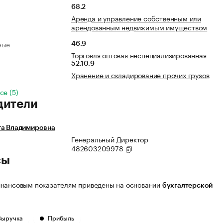
68.2
Аренда и управление собственным или
арендованным недвижимым имуществом
ные
46.9
Торговля оптовая неспециализированная
52.10.9
Хранение и складирование прочих грузов
се (5)
дители
га Владимировна
Генеральный Директор
482603209978
сы
нансовым показателям приведены на основании
бухгалтерской
Выручка
Прибыль