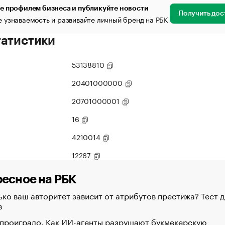
е профилем бизнеса и публикуйте новости
Получить дос
 узнаваемость и развивайте личный бренд на РБК
татистики
53138810
20401000000
20701000001
16
4210014
12267
есное на РБК
ко ваш авторитет зависит от атрибутов престижа? Тест д
в
 проиграло. Как ИИ-агенты разрушают букмекерскую