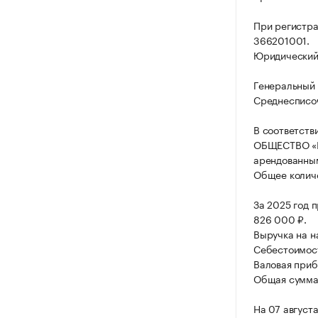
При регистр
366201001.
Юридический а
Генеральный 
Среднесписоч
В соответств
ОБЩЕСТВО «М
арендованны
Общее количе
За 2025 год 
826 000 ₽.
Выручка на н
Себестоимост
Валовая приб
Общая сумма 
На 07 август