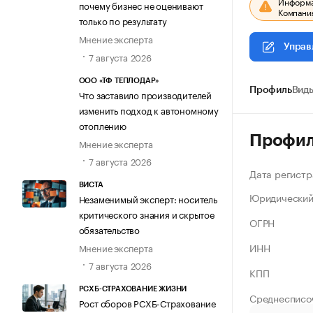
Информац
почему бизнес не оценивают
Компания
только по результату
Мнение эксперта
Управ
7 августа 2026
ООО «ТФ ТЕПЛОДАР»
Профиль
Виды
Что заставило производителей
изменить подход к автономному
отоплению
Профи
Мнение эксперта
7 августа 2026
Дата регистр
ВИСТА
Юридический
Незаменимый эксперт: носитель
критического знания и скрытое
ОГРН
обязательство
ИНН
Мнение эксперта
7 августа 2026
КПП
РСХБ-СТРАХОВАНИЕ ЖИЗНИ
Среднесписо
Рост сборов РСХБ-Страхование