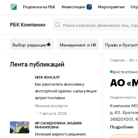
Подписка на РБК
Инвестиции
Мероприятия
Отр
Спорт
Школа управления РБК
РБК Образование
РБ
РБК Компании
Город
Стиль
Крипто
РБК Бизнес-среда
Дискусси
Выбор редакции
Менеджмент и HR
Право и бухгал
Спецпроекты СПб
Конференции СПб
Спецпроекты
Главная
АО 
Технологии и медиа
Финансы
Рынок наличной валют
Лента публикаций
ДЕЙСТВУЕТ
ОБНОВ
НЕРА КОНСАЛТ
АО «
Как рассчитать экономику
экспортной сделки: калькуляция
Недвижимость
затрат поставки
Компания АКЦ
Мнение эксперта
д. 63.
Кратко
7 августа 2026
366201001.
Ю
ИП САГИДУЛЛИНА ЭЛЬВИРА
Подробнее
РАФАИЛОВНА
Иллюзия верного решения: