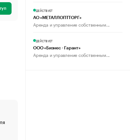
туп
ДЕЙСТВУЕТ
АО «МЕТАЛЛОПТТОРГ»
Аренда и управление собственным...
ДЕЙСТВУЕТ
ООО «Бизнес - Гарант»
Аренда и управление собственным...
ля
«От спорта тело стареет иначе». Как живет глава ко
создавшей GTA
«Деньги будут не нужны»: что рассказал Маск в инт