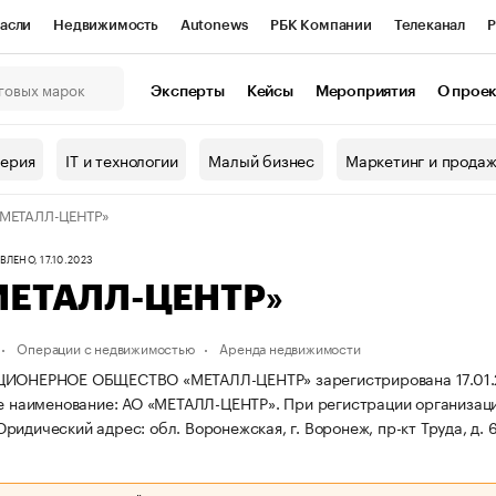
асли
Недвижимость
Autonews
РБК Компании
Телеканал
Р
К Курсы
РБК Life
Тренды
Визионеры
Национальные проекты
Эксперты
Кейсы
Мероприятия
О прое
онный клуб
Исследования
Кредитные рейтинги
Франшизы
Г
терия
IT и технологии
Малый бизнес
Маркетинг и прода
Проверка контрагентов
Политика
Экономика
Бизнес
«МЕТАЛЛ-ЦЕНТР»
ы
ЛЕНО, 17.10.2023
МЕТАЛЛ-ЦЕНТР»
Операции с недвижимостью
Аренда недвижимости
ИОНЕРНОЕ ОБЩЕСТВО «МЕТАЛЛ-ЦЕНТР» зарегистрирована 17.01.2000
е наименование: АО «МЕТАЛЛ-ЦЕНТР».
При регистрации организац
ридический адрес: обл. Воронежская, г. Воронеж, пр-кт Труда, д. 