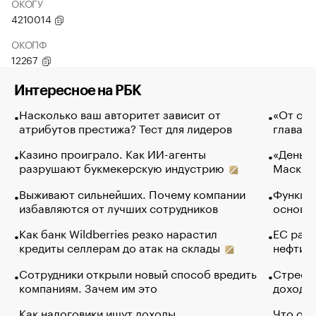
ОКОГУ
4210014
ОКОПФ
12267
Интересное на РБК
Насколько ваш авторитет зависит от
«От спо
атрибутов престижа? Тест для лидеров
глава к
Казино проиграло. Как ИИ-агенты
«Деньги
разрушают букмекерскую индустрию
Маск в 
Выживают сильнейших. Почему компании
Функции
избавляются от лучших сотрудников
основ э
Как банк Wildberries резко нарастил
ЕС раз
кредиты селлерам до атак на склады
нефти —
Сотрудники открыли новый способ вредить
Стресс 
компаниям. Зачем им это
доходов
Как налоговики ищут доходы
Что обв