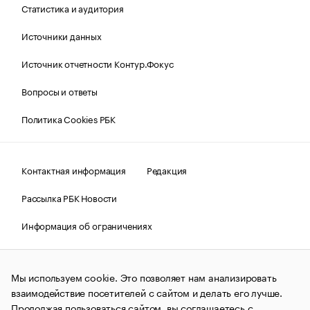
Статистика и аудитория
Источники данных
Источник отчетности Контур.Фокус
Вопросы и ответы
Политика Cookies РБК
Контактная информация
Редакция
Рассылка РБК Новости
Информация об ограничениях
Правовая информация
О соблюдении авторских прав
Мы используем cookie. Это позволяет нам анализировать
© АО «РОСБИЗНЕСКОНСАЛТИНГ»,
1995–2026.
Сообщения
и материалы информационного агентства «РБК»
взаимодействие посетителей с сайтом и делать его лучше.
(зарегистрировано Федеральной службой по надзору в сфере
Продолжая пользоваться сайтом, вы соглашаетесь с