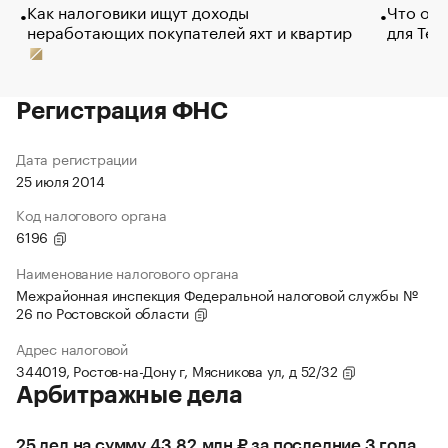
Как налоговики ищут доходы
Что обв
неработающих покупателей яхт и квартир
для Tel
Регистрация ФНС
Дата регистрации
25 июля 2014
Код налогового органа
6196
Наименование налогового органа
Межрайонная инспекция Федеральной налоговой службы №
26 по Ростовской области
Адрес налоговой
344019, Ростов-на-Дону г, Мясникова ул, д 52/32
Арбитражные дела
25 дел на сумму 43,82 млн ₽ за последние 3 года