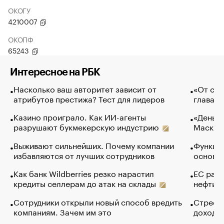
ОКОГУ
4210007
ОКОПФ
65243
Интересное на РБК
Насколько ваш авторитет зависит от
«От спо
атрибутов престижа? Тест для лидеров
глава к
Казино проиграло. Как ИИ-агенты
«Деньги
разрушают букмекерскую индустрию
Маск в 
Выживают сильнейших. Почему компании
Функции
избавляются от лучших сотрудников
основ э
Как банк Wildberries резко нарастил
ЕС раз
кредиты селлерам до атак на склады
нефти —
Сотрудники открыли новый способ вредить
Стресс 
компаниям. Зачем им это
доходов