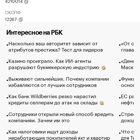
4210014
ОКОПФ
12267
Интересное на РБК
Насколько ваш авторитет зависит от
«От спо
атрибутов престижа? Тест для лидеров
глава к
Казино проиграло. Как ИИ-агенты
«Деньги
разрушают букмекерскую индустрию
Маск в 
Выживают сильнейших. Почему компании
Функции
избавляются от лучших сотрудников
основ э
Как банк Wildberries резко нарастил
ЕС раз
кредиты селлерам до атак на склады
нефти —
Сотрудники открыли новый способ вредить
Стресс 
компаниям. Зачем им это
доходов
Как налоговики ищут доходы
Что обв
неработающих покупателей яхт и квартир
для Tel