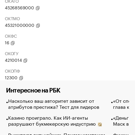
ОКАТО
45268569000
ОКТМО
45321000000
ОКФС
16
ОКОГУ
4210014
ОКОПФ
12300
Интересное на РБК
Насколько ваш авторитет зависит от
«От спор
атрибутов престижа? Тест для лидеров
глава ко
Казино проиграло. Как ИИ-агенты
«Деньги б
разрушают букмекерскую индустрию
Маск в и
Выживают сильнейших. Почему компании
Функции 