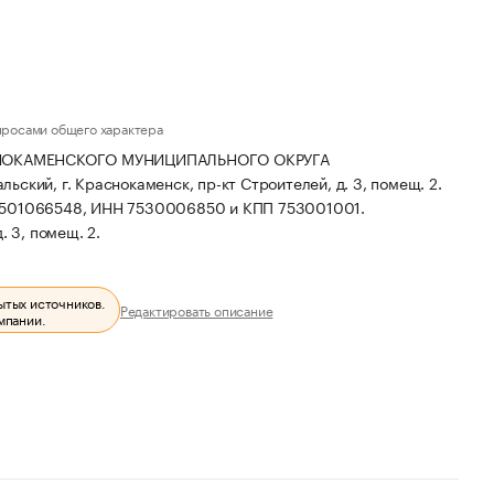
просами общего характера
СНОКАМЕНСКОГО МУНИЦИПАЛЬНОГО ОКРУГА
ский, г. Краснокаменск, пр-кт Строителей, д. 3, помещ. 2.
27501066548, ИНН 7530006850 и КПП 753001001.
 3, помещ. 2.
ытых источников.
Редактировать описание
мпании.