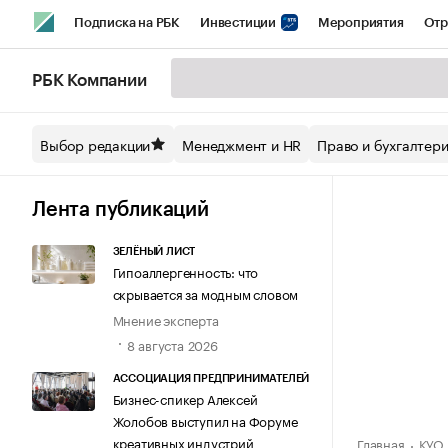
Подписка на РБК
Инвестиции
Мероприятия
Отр
Спорт
Школа управления РБК
РБК Образование
РБ
РБК Компании
Стиль
Крипто
РБК Бизнес-среда
Дискуссионный кл
Выбор редакции
Менеджмент и HR
Право и бухгалтер
Спецпроекты СПб
Конференции СПб
Спецпроекты
Технологии и медиа
Финансы
Рынок наличной валют
Лента публикаций
ЗЕЛЁНЫЙ ЛИСТ
Гипоаллергенность: что
скрывается за модным словом
Мнение эксперта
8 августа 2026
АССОЦИАЦИЯ ПРЕДПРИНИМАТЕЛЕЙ
Бизнес-спикер Алексей
Жолобов выступил на Форуме
креативных индустрий
Главная
КУО