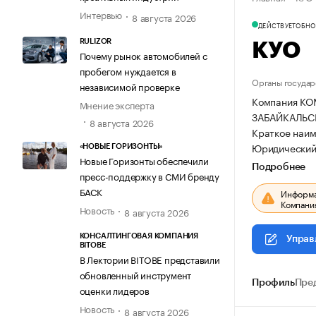
Интервью
8 августа 2026
ДЕЙСТВУЕТ
ОБНОВ
RULIZOR
КУО
Почему рынок автомобилей с
пробегом нуждается в
Органы государ
независимой проверке
Компания К
Мнение эксперта
ЗАБАЙКАЛЬСКО
8 августа 2026
Краткое наим
Юридический 
«НОВЫЕ ГОРИЗОНТЫ»
Новые Горизонты обеспечили
Подробнее
пресс-поддержку в СМИ бренду
БАСК
Информац
Компания
Новость
8 августа 2026
КОНСАЛТИНГОВАЯ КОМПАНИЯ
Управ
BITOBE
В Лектории BITOBE представили
обновленный инструмент
Профиль
Пре
оценки лидеров
Новость
8 августа 2026