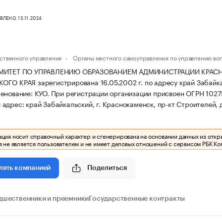
ЛЕНО, 13.11.2024
ственного управления
Органы местного самоуправления по управлению во
ОМИТЕТ ПО УПРАВЛЕНИЮ ОБРАЗОВАНИЕМ АДМИНИСТРАЦИИ КРА
ГО КРАЯ зарегистрирована 16.05.2002 г. по адресу край Забайкаль
енование: КУО.
При регистрации организации присвоен ОГРН 10
адрес: край Забайкальский, г. Краснокаменск, пр-кт Строителей, д.
ия носит справочный характер и сгенерирована на основании данных из откр
 не является пользователем и не имеет деловых отношений с сервисом РБК Ко
Поделиться
лять компанией
дшественники и преемники
Государственные контракты