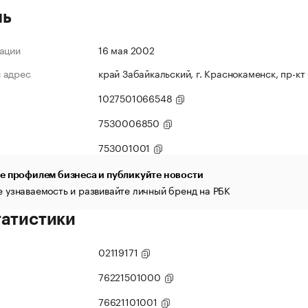
ль
ации
16 мая 2002
 адрес
край Забайкальский, г. Краснокаменск, пр-кт
1027501066548
7530006850
753001001
е профилем бизнеса и публикуйте новости
 узнаваемость и развивайте личный бренд на РБК
татистики
02119171
76221501000
76621101001