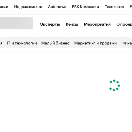
асли
Недвижимость
Autonews
РБК Компании
Телеканал
Р
К Курсы
РБК Life
Тренды
Визионеры
Национальные проекты
Эксперты
Кейсы
Мероприятия
О прое
уб
Исследования
Кредитные рейтинги
Франшизы
Газета
ия
IT и технологии
Малый бизнес
Маркетинг и продажи
Фина
Проверка контрагентов
Политика
Экономика
Бизнес
ы