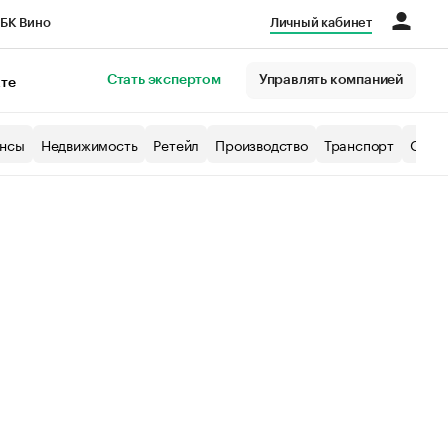
БК Вино
Личный кабинет
Город
Стать экспертом
Управлять компанией
кте
нсы
Недвижимость
Ретейл
Производство
Транспорт
Образ