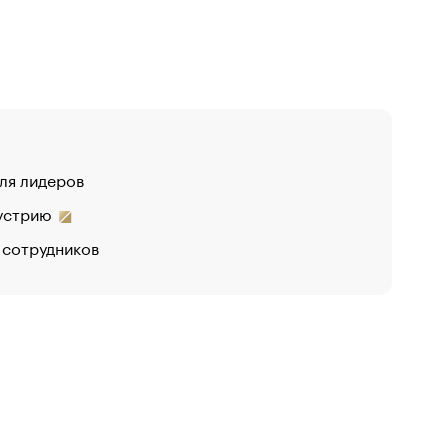
для лидеров
дустрию
 сотрудников