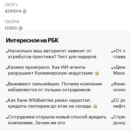
ОКОГУ
4210014
ОКОПФ
12300
Интересное на РБК
Насколько ваш авторитет зависит от
«От спо
атрибутов престижа? Тест для лидеров
глава к
Казино проиграло. Как ИИ-агенты
«Деньги
разрушают букмекерскую индустрию
Маск в 
Выживают сильнейших. Почему компании
Функции
избавляются от лучших сотрудников
основ э
Как банк Wildberries резко нарастил
ЕС раз
кредиты селлерам до атак на склады
нефти —
Сотрудники открыли новый способ вредить
Стресс 
компаниям. Зачем им это
доходов