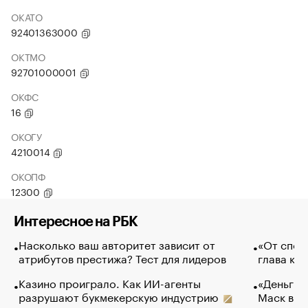
ОКАТО
92401363000
ОКТМО
92701000001
ОКФС
16
ОКОГУ
4210014
ОКОПФ
12300
Интересное на РБК
Насколько ваш авторитет зависит от
«От спор
атрибутов престижа? Тест для лидеров
глава ко
Казино проиграло. Как ИИ-агенты
«Деньги б
разрушают букмекерскую индустрию
Маск в и