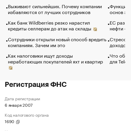
Выживают сильнейших. Почему компании
Функции 
избавляются от лучших сотрудников
основ эф
Как банк Wildberries резко нарастил
ЕС разре
кредиты селлерам до атак на склады
нефти — 
Сотрудники открыли новый способ вредить
Стресс о
компаниям. Зачем им это
доходов 
Как налоговики ищут доходы
Что обви
неработающих покупателей яхт и квартир
для Tele
Регистрация ФНС
Дата регистрации
6 января 2007
Код налогового органа
1690