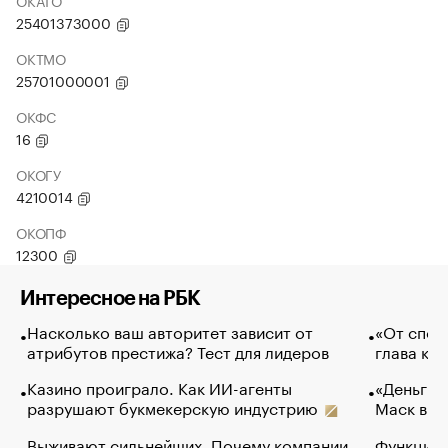
ОКАТО
25401373000
ОКТМО
25701000001
ОКФС
16
ОКОГУ
4210014
ОКОПФ
12300
Интересное на РБК
Насколько ваш авторитет зависит от
«От спор
атрибутов престижа? Тест для лидеров
глава ко
Казино проиграло. Как ИИ-агенты
«Деньги б
разрушают букмекерскую индустрию
Маск в и
Выживают сильнейших. Почему компании
Функции 