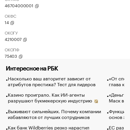
46704000001
ОКФС
14
ОКОГУ
4210007
ОКОПФ
75403
Интересное на РБК
Насколько ваш авторитет зависит от
«От спор
атрибутов престижа? Тест для лидеров
глава ко
Казино проиграло. Как ИИ-агенты
«Деньги б
разрушают букмекерскую индустрию
Маск в и
Выживают сильнейших. Почему компании
Функции 
избавляются от лучших сотрудников
основ эф
Как банк Wildberries резко нарастил
ЕС разре