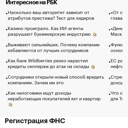
Интересное на РБК
Насколько ваш авторитет зависит от
«От спо
атрибутов престижа? Тест для лидеров
глава к
Казино проиграло. Как ИИ-агенты
«Деньги
разрушают букмекерскую индустрию
Маск в 
Выживают сильнейших. Почему компании
Функции
избавляются от лучших сотрудников
основ э
Как банк Wildberries резко нарастил
ЕС раз
кредиты селлерам до атак на склады
нефти —
Сотрудники открыли новый способ вредить
Стресс 
компаниям. Зачем им это
доходов
Как налоговики ищут доходы
Что обв
неработающих покупателей яхт и квартир
для Tel
Регистрация ФНС