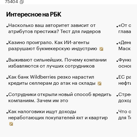
75404
Интересное на РБК
Насколько ваш авторитет зависит от
«От спо
атрибутов престижа? Тест для лидеров
глава к
Казино проиграло. Как ИИ-агенты
«Деньги
разрушают букмекерскую индустрию
Маск в 
Выживают сильнейших. Почему компании
Функции
избавляются от лучших сотрудников
основ э
Как банк Wildberries резко нарастил
ЕС раз
кредиты селлерам до атак на склады
нефти —
Сотрудники открыли новый способ вредить
Стресс 
компаниям. Зачем им это
доходов
Как налоговики ищут доходы
Что обв
неработающих покупателей яхт и квартир
для Tel