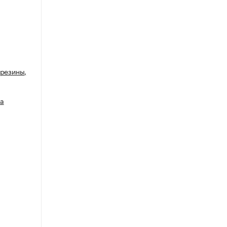
 резины,
на