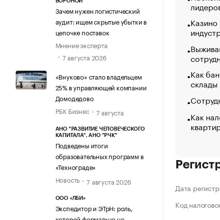
ВОРОНОЙ
лидеро
Зачем нужен логистический
Казино
аудит: ищем скрытые убытки в
индуст
цепочке поставок
Мнение эксперта
Выжива
сотруд
7 августа 2026
Как бан
«Внуково» стало владельцем
склады
25% в управляющей компании
Домодедово
Сотрудн
РБК Бизнес
7 августа
Как нал
кварти
АНО "РАЗВИТИЕ ЧЕЛОВЕЧЕСКОГО
КАПИТАЛА", АНО "РЧК"
Подведены итоги
образовательных программ в
Регист
«Технограде»
Новость
7 августа 2026
Дата регистр
ООО «ЛБИ»
Код налогово
Экспедитор и ЭТрН: роль,
которой формально не