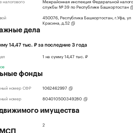
 налогового
Межрайонная инспекция Федеральной налог
службы № 39 по Республике Башкортостан
вой
450076, Республика Башкортостан, г.Уфа, ул
Красина, д.52
ажные дела
мму 14,47 тыс. ₽ за последние 3 года
дел
1 на сумму 14,47 тыс. ₽
все
ьные фонды
нный номер СФР
1062462997
нный номер
804010500349280
 движимого имущества
2
 МСП