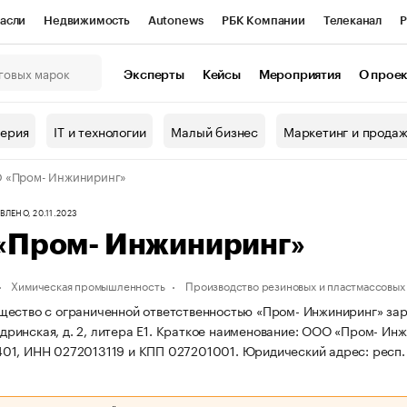
асли
Недвижимость
Autonews
РБК Компании
Телеканал
Р
К Курсы
РБК Life
Тренды
Визионеры
Национальные проекты
Эксперты
Кейсы
Мероприятия
О прое
онный клуб
Исследования
Кредитные рейтинги
Франшизы
Г
терия
IT и технологии
Малый бизнес
Маркетинг и прода
Проверка контрагентов
Политика
Экономика
Бизнес
 «Пром- Инжиниринг»
ы
ЛЕНО, 20.11.2023
«Пром- Инжиниринг»
Химическая промышленность
Производство резиновых и пластмассовых
ество с ограниченной ответственностью «Пром- Инжиниринг» заре
ндринская, д. 2, литера Е1.
Краткое наименование: ООО «Пром- Инж
01, ИНН 0272013119 и КПП 027201001.
Юридический адрес: респ. Б