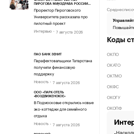
ПИРОГОВА МИНЗДРАВА РОССИИ
Среднесписо
(ПИРОГОВСКИЙ УНИВЕРСИТЕТ)
Проректор Пироговского
Университета рассказала про
Управляйт
пилотный проект
Повышайте
Интервью
7 августа 2026
Коды с
ОКПО
ПАО БАНК ЗЕНИТ
Парафехтовальщики Татарстана
ОКАТО
получили финансовую
поддержку
ОКТМО
Новость
7 августа 2026
ОКФС
ООО «ПАРК-ОТЕЛЬ
ОКОГУ
«ВОЗДВИЖЕНСКОЕ»
В Подмосковье открылись новые
ОКОПФ
эко-коттеджи для семейного
отдыха
Интер
Новость
7 августа 2026
Насколь