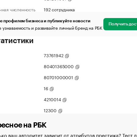
чная численность
192 сотрудника
е профилем бизнеса и публикуйте новости
Получить дос
 узнаваемость и развивайте личный бренд на РБК
татистики
73761942
80401365000
80701000001
16
4210014
12300
есное на РБК
ко ваш авторитет зависит от атрибутов престижа? Тест д