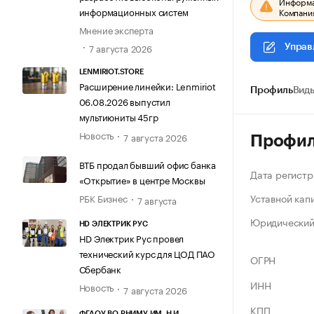
Информац
информационных систем
Компания
Мнение эксперта
7 августа 2026
Управ
LENMIRIOT.STORE
Расширение линейки: Lenmiriot
Профиль
Виды
06.08.2026 выпустил
мультиюниты 45гр
Новость
7 августа 2026
Профи
ВТБ продал бывший офис банка
Дата регистр
«Открытие» в центре Москвы
Уставной кап
РБК Бизнес
7 августа
Юридический
HD ЭЛЕКТРИК РУС
HD Электрик Рус провел
технический курс для ЦОД ПАО
ОГРН
Сбербанк
ИНН
Новость
7 августа 2026
КПП
ФГАОУ ВО РНИМУ ИМ. Н.И.