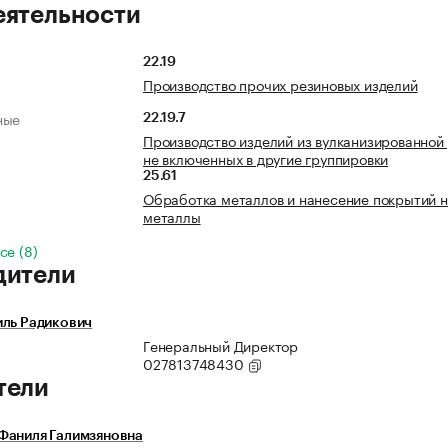
еятельности
22.19
Производство прочих резиновых изделий
ные
22.19.7
Производство изделий из вулканизированной
не включенных в другие группировки
25.61
Обработка металлов и нанесение покрытий 
металлы
се (8)
дители
иль Радикович
Генеральный Директор
027813748430
тели
Фаниля Галимзяновна