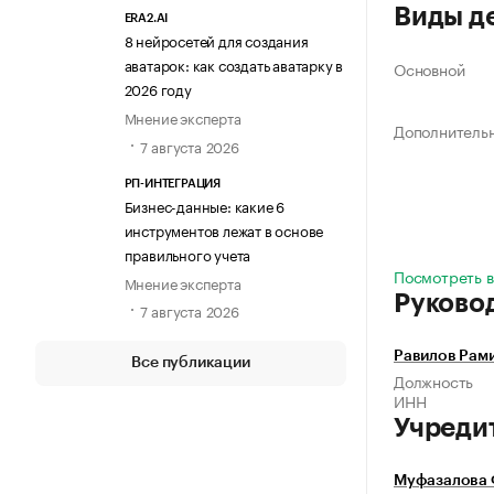
Виды д
ERA2.AI
8 нейросетей для создания
аватарок: как создать аватарку в
Основной
2026 году
Мнение эксперта
Дополнитель
7 августа 2026
РП-ИНТЕГРАЦИЯ
Бизнес-данные: какие 6
инструментов лежат в основе
правильного учета
Посмотреть в
Мнение эксперта
Руково
7 августа 2026
Равилов Рам
Все публикации
Должность
ИНН
Учреди
Муфазалова 