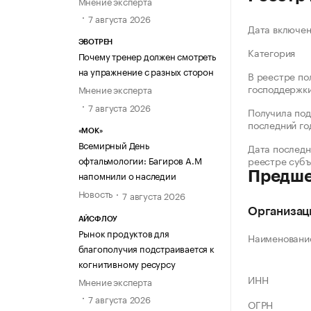
Мнение эксперта
7 августа 2026
Дата включе
ЭВОТРЕН
Категория
Почему тренер должен смотреть
на упражнение с разных сторон
В реестре по
господдержк
Мнение эксперта
7 августа 2026
Получила под
последний го
«МОК»
Всемирный День
Дата последн
офтальмологии: Багиров А.М
реестре суб
напомнили о наследии
Предше
Новость
7 августа 2026
Организац
АЙСФЛОУ
Рынок продуктов для
Наименовани
благополучия подстраивается к
когнитивному ресурсу
ИНН
Мнение эксперта
7 августа 2026
ОГРН