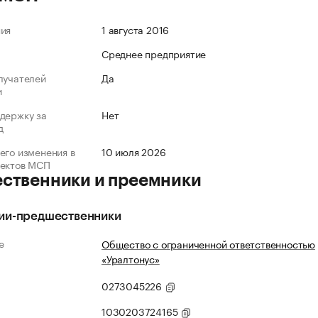
ния
1 августа 2016
Среднее предприятие
лучателей
Да
и
держку за
Нет
д
его изменения в
10 июля 2026
ъектов МСП
ственники и преемники
ии-предшественники
е
Общество с ограниченной ответственностью
«Уралтонус»
0273045226
1030203724165