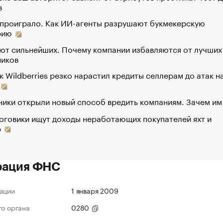
в
 проиграло. Как ИИ-агенты разрушают букмекерскую
рию
ют сильнейших. Почему компании избавляются от лучших
ников
к Wildberries резко нарастил кредиты селлерам до атак н
ики открыли новый способ вредить компаниям. Зачем им
оговики ищут доходы неработающих покупателей яхт и
р
рация ФНС
ации
1 января 2009
го органа
0280