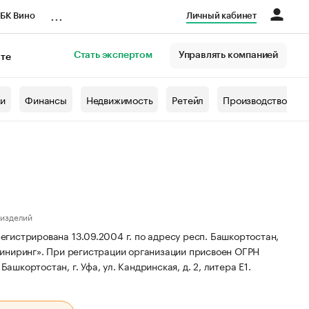
...
БК Вино
Личный кабинет
Стать экспертом
Управлять компанией
кте
азета
жи
Финансы
Недвижимость
Ретейл
Производство
 изделий
гистрирована 13.09.2004 г. по адресу респ. Башкортостан,
иниринг».
При регистрации организации присвоен ОГРН
ашкортостан, г. Уфа, ул. Кандринская, д. 2, литера Е1.