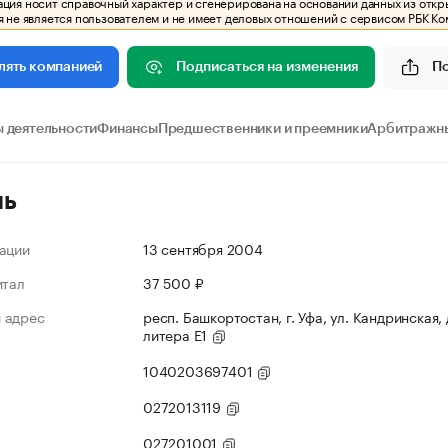
ия носит справочный характер и сгенерирована на основании данных из откр
 не является пользователем и не имеет деловых отношений с сервисом РБК Ко
Подписаться на изменения
П
лять компанией
 деятельности
Финансы
Предшественники и преемники
Арбитражны
ль
ации
13 сентября 2004
итал
37 500 ₽
 адрес
респ. Башкортостан, г. Уфа, ул. Кандринская, д
литера Е1
1040203697401
0272013119
027201001