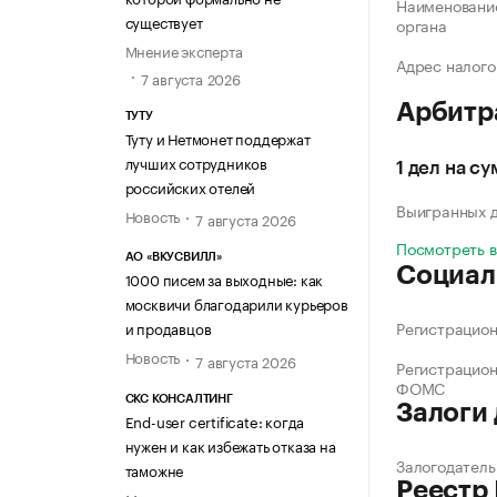
Наименование
существует
органа
Мнение эксперта
Адрес налого
7 августа 2026
Арбитр
ТУТУ
Туту и Нетмонет поддержат
лучших сотрудников
1 дел на су
российских отелей
Выигранных 
Новость
7 августа 2026
Посмотреть 
АО «ВКУСВИЛЛ»
Социал
1000 писем за выходные: как
москвичи благодарили курьеров
Регистрацио
и продавцов
Новость
7 августа 2026
Регистрацио
ФОМС
СКС КОНСАЛТИНГ
Залоги
End-user certificate: когда
нужен и как избежать отказа на
Залогодатель
таможне
Реестр