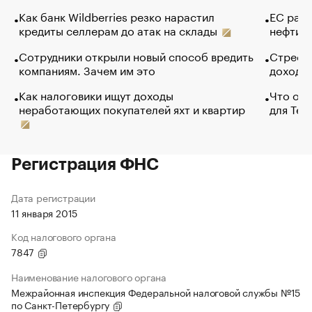
Как банк Wildberries резко нарастил
ЕС раз
кредиты селлерам до атак на склады
нефти —
Сотрудники открыли новый способ вредить
Стресс 
компаниям. Зачем им это
доходов
Как налоговики ищут доходы
Что обв
неработающих покупателей яхт и квартир
для Tel
Регистрация ФНС
Дата регистрации
11 января 2015
Код налогового органа
7847
Наименование налогового органа
Межрайонная инспекция Федеральной налоговой службы №15
по Санкт-Петербургу