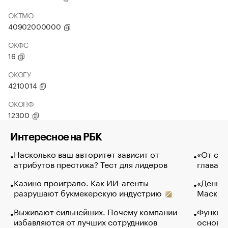
ОКТМО
40902000000
ОКФС
16
ОКОГУ
4210014
ОКОПФ
12300
Интересное на РБК
Насколько ваш авторитет зависит от
«От спо
атрибутов престижа? Тест для лидеров
глава к
Казино проиграло. Как ИИ-агенты
«Деньги
разрушают букмекерскую индустрию
Маск в 
Выживают сильнейших. Почему компании
Функции
избавляются от лучших сотрудников
основ э