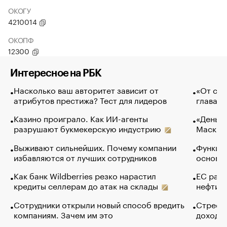
ОКОГУ
4210014
ОКОПФ
12300
Интересное на РБК
Насколько ваш авторитет зависит от
«От спо
атрибутов престижа? Тест для лидеров
глава к
Казино проиграло. Как ИИ-агенты
«Деньги
разрушают букмекерскую индустрию
Маск в 
Выживают сильнейших. Почему компании
Функции
избавляются от лучших сотрудников
основ э
Как банк Wildberries резко нарастил
ЕС раз
кредиты селлерам до атак на склады
нефти —
Сотрудники открыли новый способ вредить
Стресс 
компаниям. Зачем им это
доходов