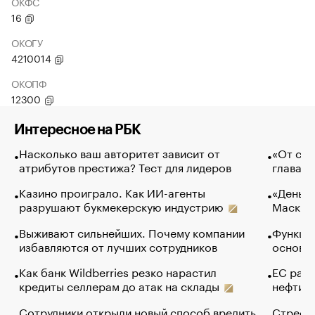
ОКФС
16
ОКОГУ
4210014
ОКОПФ
12300
Интересное на РБК
Насколько ваш авторитет зависит от
«От спо
атрибутов престижа? Тест для лидеров
глава к
Казино проиграло. Как ИИ-агенты
«Деньги
разрушают букмекерскую индустрию
Маск в 
Выживают сильнейших. Почему компании
Функции
избавляются от лучших сотрудников
основ э
Как банк Wildberries резко нарастил
ЕС раз
кредиты селлерам до атак на склады
нефти —
Сотрудники открыли новый способ вредить
Стресс 