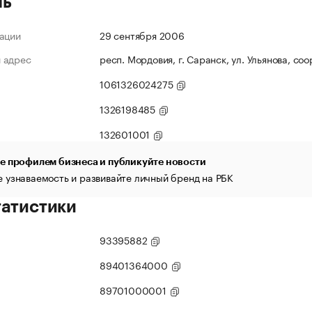
ль
ации
29 сентября 2006
 адрес
респ. Мордовия, г. Саранск, ул. Ульянова, соо
1061326024275
1326198485
132601001
е профилем бизнеса и публикуйте новости
 узнаваемость и развивайте личный бренд на РБК
татистики
93395882
89401364000
89701000001