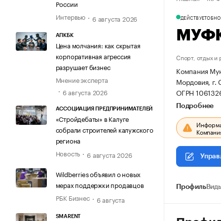
России
Интервью
6 августа 2026
ДЕЙСТВУЕТ
ОБНОВ
МУФК
АПКБК
Цена молчания: как скрытая
корпоративная агрессия
Спорт, отдых и
разрушает бизнес
Компания Мун
Мнение эксперта
Мордовия, г. 
ОГРН 106132
6 августа 2026
Подробнее
АССОЦИАЦИЯ ПРЕДПРИНИМАТЕЛЕЙ
«Стройдебаты» в Калуге
Информац
собрали строителей калужского
Компания
региона
Новость
6 августа 2026
Управ
Wildberries объявил о новых
мерах поддержки продавцов
Профиль
Виды
РБК Бизнес
6 августа
SMARENT