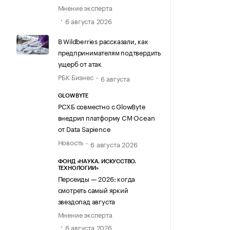
Мнение эксперта
6 августа 2026
В Wildberries рассказали, как
предпринимателям подтвердить
ущерб от атак
РБК Бизнес
6 августа
GLOWBYTE
РСХБ совместно с GlowByte
внедрил платформу CM Ocean
от Data Sapience
Новость
6 августа 2026
ФОНД «НАУКА. ИСКУССТВО.
ТЕХНОЛОГИИ»
Персеиды — 2026: когда
смотреть самый яркий
звездопад августа
Мнение эксперта
6 августа 2026