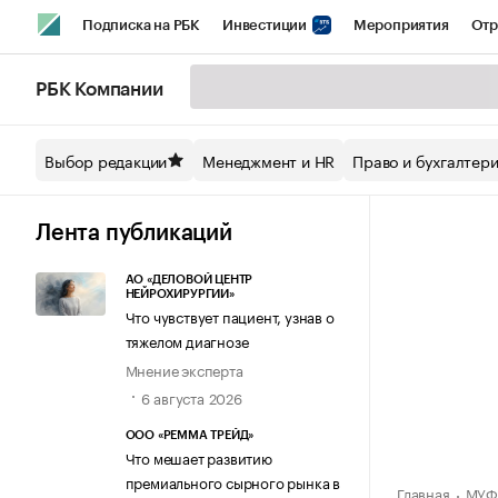
Подписка на РБК
Инвестиции
Мероприятия
Отр
Спорт
Школа управления РБК
РБК Образование
РБ
РБК Компании
Стиль
Крипто
РБК Бизнес-среда
Дискуссионный кл
Выбор редакции
Менеджмент и HR
Право и бухгалтер
Спецпроекты СПб
Конференции СПб
Спецпроекты
Технологии и медиа
Финансы
Рынок наличной валют
Лента публикаций
АО «ДЕЛОВОЙ ЦЕНТР
НЕЙРОХИРУРГИИ»
Что чувствует пациент, узнав о
тяжелом диагнозе
Мнение эксперта
6 августа 2026
ООО «РЕММА ТРЕЙД»
Что мешает развитию
премиального сырного рынка в
Главная
МУФК