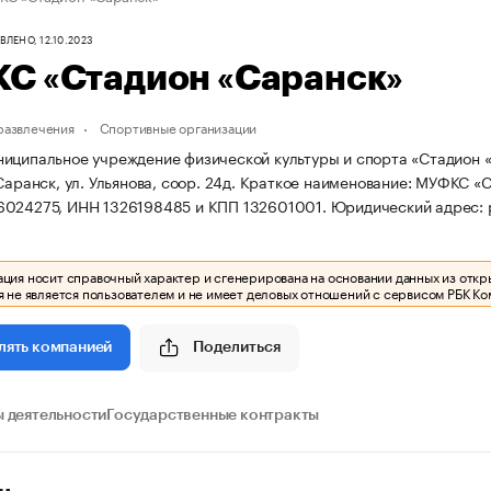
ЛЕНО, 12.10.2023
С «Стадион «Саранск»
 развлечения
Спортивные организации
иципальное учреждение физической культуры и спорта «Стадион «С
Саранск, ул. Ульянова, соор. 24д.
Краткое наименование: МУФКС «С
6024275, ИНН 1326198485 и КПП 132601001.
Юридический адрес: ре
ия носит справочный характер и сгенерирована на основании данных из откр
 не является пользователем и не имеет деловых отношений с сервисом РБК Ко
Поделиться
лять компанией
 деятельности
Государственные контракты