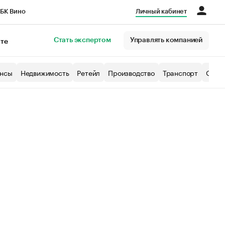
БК Вино
Личный кабинет
Город
Стать экспертом
Управлять компанией
кте
нсы
Недвижимость
Ретейл
Производство
Транспорт
Образ