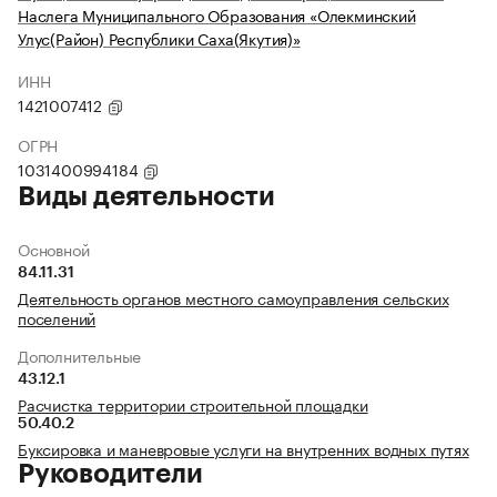
Наслега Муниципального Образования «Олекминский
Улус(Район) Республики Саха(Якутия)»
ИНН
1421007412
ОГРН
1031400994184
Виды деятельности
Основной
84.11.31
Деятельность органов местного самоуправления сельских
поселений
Дополнительные
43.12.1
Расчистка территории строительной площадки
50.40.2
Буксировка и маневровые услуги на внутренних водных путях
Руководители