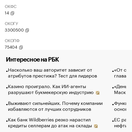
ОКФС
14
ОКОГУ
3300500
ОКОПФ
75404
Интересное на РБК
Насколько ваш авторитет зависит от
«От спо
атрибутов престижа? Тест для лидеров
глава к
Казино проиграло. Как ИИ-агенты
«Деньги
разрушают букмекерскую индустрию
Маск в 
Выживают сильнейших. Почему компании
Функции
избавляются от лучших сотрудников
основ э
Как банк Wildberries резко нарастил
ЕС раз
кредиты селлерам до атак на склады
нефти —