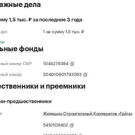
ажные дела
мму 1,5 тыс. ₽ за последние 3 года
 дел
1 на сумму 1,5 тыс. ₽
все
ьные фонды
нный номер СФР
1044279394
нный номер
504010601792093
ственники и преемники
ии-предшественники
е
Жилищно-Строительный Кооператив «Тайга»
5410109402