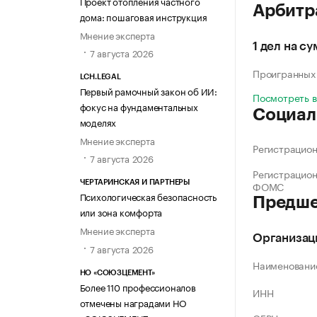
Проект отопления частного
Арбитр
дома: пошаговая инструкция
Мнение эксперта
1 дел на су
7 августа 2026
Проигранных
LCH.LEGAL
Первый рамочный закон об ИИ:
Посмотреть 
фокус на фундаментальных
Социал
моделях
Мнение эксперта
Регистрацио
7 августа 2026
Регистрацио
ФОМС
ЧЕРТАРИНСКАЯ И ПАРТНЕРЫ
Психологическая безопасность
Предше
или зона комфорта
Мнение эксперта
Организац
7 августа 2026
Наименовани
НО «СОЮЗЦЕМЕНТ»
Более 110 профессионалов
ИНН
отмечены наградами НО