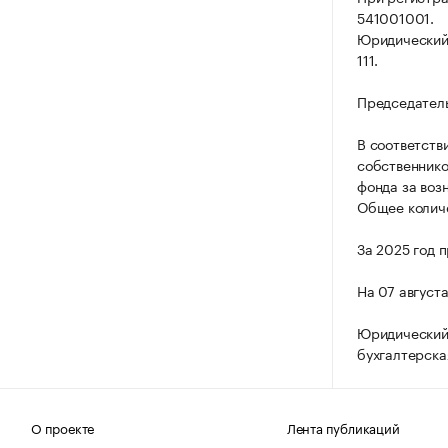
541001001.
Юридический а
111.
Председатель
В соответств
собственнико
фонда за воз
Общее количе
За 2025 год 
На 07 август
Юридический 
бухгалтерска
О проекте
Лента публикаций