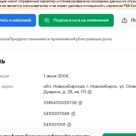
ия носит справочный характер и сгенерирована на основании данных из откр
 не является пользователем и не имеет деловых отношений с сервисом РБК Ко
Подписаться на изменения
П
лять компанией
ансы
Предшественники и преемники
Арбитражные дела
ль
ации
1 июня 2006
 адрес
обл. Новосибирская, г. Новосибирск, ул. Оле
Дундича, д. 29, кв. 111
1065410039738
5410007048
541001001