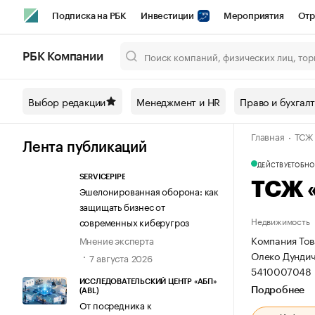
Подписка на РБК
Инвестиции
Мероприятия
Отр
Спорт
Школа управления РБК
РБК Образование
РБ
РБК Компании
Город
Стиль
Крипто
РБК Бизнес-среда
Дискусси
Выбор редакции
Менеджмент и HR
Право и бухгал
Спецпроекты СПб
Конференции СПб
Спецпроекты
Главная
ТСЖ 
Технологии и медиа
Финансы
Рынок наличной валют
Лента публикаций
ДЕЙСТВУЕТ
ОБНОВ
SERVICEPIPE
ТСЖ «
Эшелонированная оборона: как
защищать бизнес от
Недвижимость
современных киберугроз
Компания Тов
Мнение эксперта
Олеко Дундича,
7 августа 2026
5410007048 
ИССЛЕДОВАТЕЛЬСКИЙ ЦЕНТР «АБП»
Подробнее
(ABL)
От посредника к