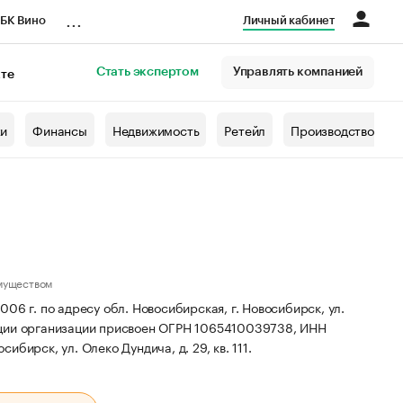
...
БК Вино
Личный кабинет
Стать экспертом
Управлять компанией
кте
азета
жи
Финансы
Недвижимость
Ретейл
Производство
муществом
06 г. по адресу обл. Новосибирская, г. Новосибирск, ул.
ции организации присвоен ОГРН 1065410039738, ИНН
ибирск, ул. Олеко Дундича, д. 29, кв. 111.