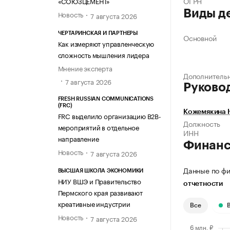
ОГРН
«СОЮЗЦЕМЕНТ»
Виды д
Новость
7 августа 2026
ЧЕРТАРИНСКАЯ И ПАРТНЕРЫ
Основной
Как измеряют управленческую
сложность мышления лидера
Мнение эксперта
Дополнитель
7 августа 2026
Руково
FRESH RUSSIAN COMMUNICATIONS
(FRC)
Кожемякина 
FRC выделило организацию B2B-
Должность
мероприятий в отдельное
ИНН
направление
Финан
Новость
7 августа 2026
Данные по фи
ВЫСШАЯ ШКОЛА ЭКОНОМИКИ
НИУ ВШЭ и Правительство
отчетности
Пермского края развивают
креативные индустрии
Все
Новость
7 августа 2026