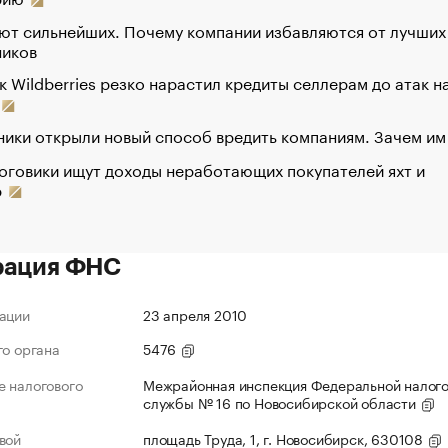
ют сильнейших. Почему компании избавляются от лучших
ников
к Wildberries резко нарастил кредиты селлерам до атак н
ики открыли новый способ вредить компаниям. Зачем им
оговики ищут доходы неработающих покупателей яхт и
р
рация ФНС
ации
23 апреля 2010
го органа
5476
 налогового
Межрайонная инспекция Федеральной налог
службы № 16 по Новосибирской области
вой
площадь Труда, 1, г. Новосибирск, 630108