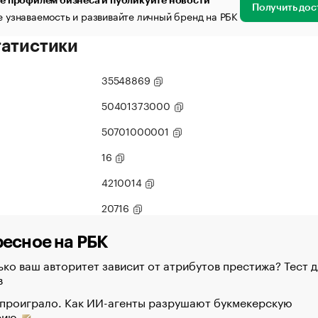
е профилем бизнеса и публикуйте новости
Получить дос
 узнаваемость и развивайте личный бренд на РБК
татистики
35548869
50401373000
50701000001
16
4210014
20716
есное на РБК
ко ваш авторитет зависит от атрибутов престижа? Тест д
в
 проиграло. Как ИИ-агенты разрушают букмекерскую
рию