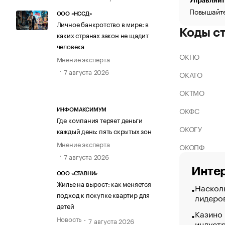
Управляйт
Повышайте
ООО «НССД»
Личное банкротство в мире: в
Коды с
каких странах закон не щадит
человека
ОКПО
Мнение эксперта
7 августа 2026
ОКАТО
ОКТМО
ОКФС
ИНФОМАКСИМУМ
Где компания теряет деньги
ОКОГУ
каждый день: пять скрытых зон
Мнение эксперта
ОКОПФ
7 августа 2026
Интер
ООО «СТАВНИ»
Жилье на вырост: как меняется
Насколь
подход к покупке квартир для
лидеро
детей
Казино
Новость
7 августа 2026
индуст