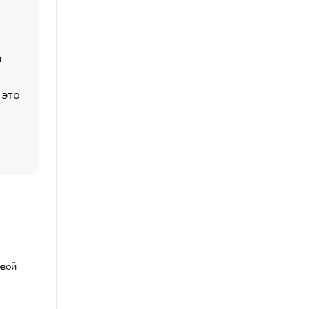
Функции менеджмента: пять ключевых основ эффект
управления
а
ЕС разрешил конфискацию российской нефти — чем
Москва
 это
Стресс обеспеченных людей: почему рост доходов 
счастья
Что обвинения против Павла Дурова значат для Tele
пользователей
овой