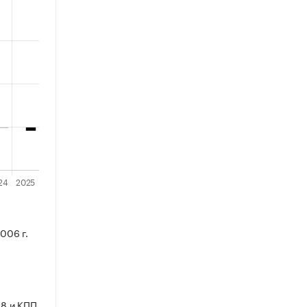
006 г.
8 и КПП