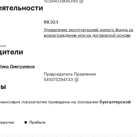
1025403906395
еятельности
68.32.1
Управление эксплуатацией жилого фонда за
вознаграждение или на договорной основе
ные
дители
Нина Дмитриевна
Председатель Правления
541075294133
сы
нансовым показателям приведены на основании
бухгалтерской
Выручка
Прибыль