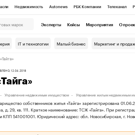
асли
Недвижимость
Autonews
РБК Компании
Телеканал
Р
К Курсы
РБК Life
Тренды
Визионеры
Национальные проекты
Эксперты
Кейсы
Мероприятия
О прое
онный клуб
Исследования
Кредитные рейтинги
Франшизы
Г
терия
IT и технологии
Малый бизнес
Маркетинг и прода
Проверка контрагентов
Политика
Экономика
Бизнес
«Тайга»
ы
ЛЕНО, 12.04.2018
Тайга»
Управление недвижимым имуществом
Управление жилым недвижимым и
арищество собственников жилья «Тайга» зарегистрирована 01.06.20
 д. 29, кв. 111.
Краткое наименование: ТСЖ «Тайга».
При регистра
и КПП 541001001.
Юридический адрес: обл. Новосибирская, г. Новос