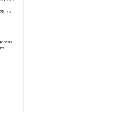
9, кв.
щество
го