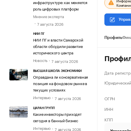
Информац
инфраструктуре: как меняется
Компания
роль цифровых платформ
Мнение эксперта
Управ
7 августа 2026
НИИ ПГ
Профиль
Фин
НИИ ПГ и власти Самарской
области обсудили развитие
исторического центра
Профи
Новость
7 августа 2026
Дата регистр
ВЫСШАЯ ШКОЛА ЭКОНОМИКИ
Оправдана ли консервативная
Юридический
позиция на фондовом рынке в
текущих условиях
Интервью
ОГРН
7 августа 2026
ИНН
ЦАРАН ГРУПП
Какие инвесторы приходят
КПП
сегодня в банный бизнес
Интервью
7 августа 2026