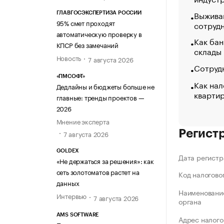
Выжива
ГЛАВГОСЭКСПЕРТИЗА РОССИИ
95% смет проходят
сотруд
автоматическую проверку в
Как бан
КПСР без замечаний
склады
Новость
7 августа 2026
Сотрудн
«ПМСОФТ»
Как нал
Дедлайны и бюджеты больше не
кварти
главные: тренды проектов —
2026
Мнение эксперта
Регист
7 августа 2026
GOLDEX
Дата регистр
«Не держаться за решения»: как
сеть золотоматов растет на
Код налогово
данных
Наименование
Интервью
7 августа 2026
органа
AMS SOFTWARE
Адрес налого