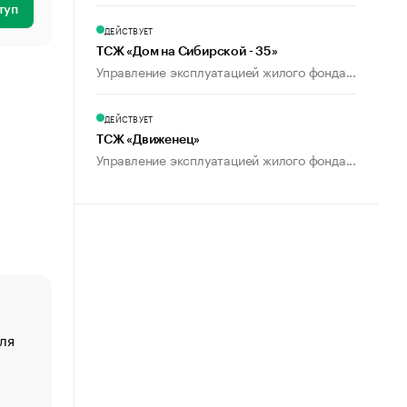
туп
ДЕЙСТВУЕТ
ТСЖ «Дом на Сибирской - 35»
Управление эксплуатацией жилого фонда...
ДЕЙСТВУЕТ
ТСЖ «Движенец»
Управление эксплуатацией жилого фонда...
ля
«От спорта тело стареет иначе». Как живет глава ко
создавшей GTA
«Деньги будут не нужны»: что рассказал Маск в инт
Economist