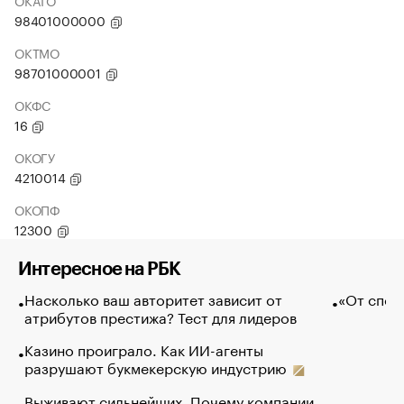
ОКАТО
98401000000
ОКТМО
98701000001
ОКФС
16
ОКОГУ
4210014
ОКОПФ
12300
Интересное на РБК
Насколько ваш авторитет зависит от
«От спор
атрибутов престижа? Тест для лидеров
Казино проиграло. Как ИИ-агенты
разрушают букмекерскую индустрию
Выживают сильнейших. Почему компании